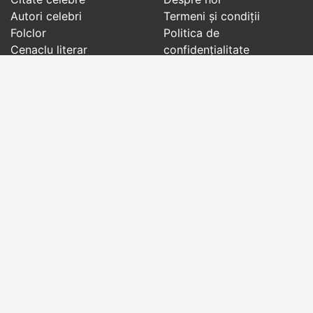
Autori celebri
Termeni și condiții
Folclor
Politica de
Cenaclu literar
confidenţialitate
Dicționar
Contact
Evenimentele zilei
Articole
Social pages
Cuvinte potrivite din toate timpurile, de pe tot
globul, pe teme diverse, de la
autori celebri
sau
din
folclor
:
citate celebre
,
maxime
,
cugetări
,
aforisme
,
autori celebri
,
proverbe și zicători
,
ghicitori
,
vrăji si
descântece
,
balade
,
doine
,
basme
,
colinde
,
urături
,
orații de nuntă
,
tradiții și superstiții
.
Copyright © 2007-2026 RightWords