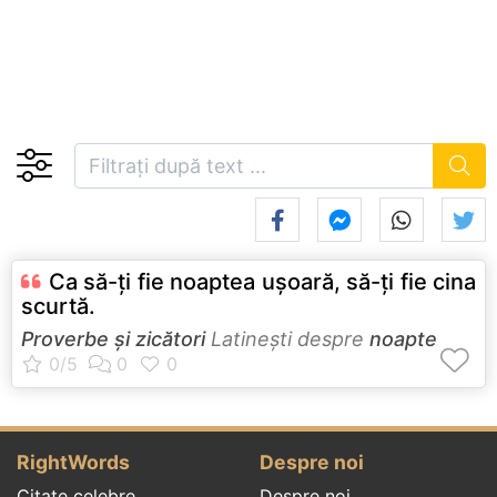
Ca să-ţi fie noaptea uşoară, să-ţi fie cina
scurtă.
Proverbe și zicători
Latineşti despre
noapte
RightWords
Despre noi
Citate celebre
Despre noi