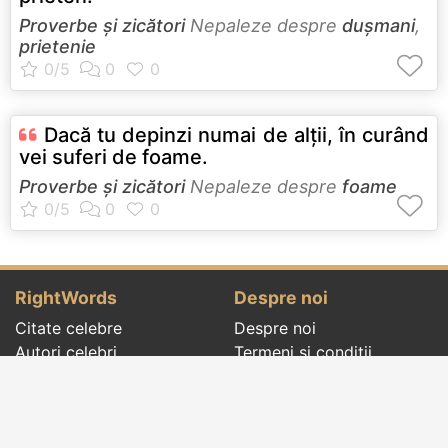
Proverbe și zicători
Nepaleze despre
dușmani
,
prietenie
Dacă tu depinzi numai de alţii, în curând
vei suferi de foame.
Proverbe și zicători
Nepaleze despre
foame
RightWords
Despre noi
Citate celebre
Despre noi
Autori celebri
Termeni și condiții
Folclor
Politica de
Cenaclu literar
confidenţialitate
Dicționar
Contact
Evenimentele zilei