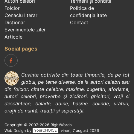
Autori celebri
Termeni și condiții
Folclor
Politica de
Cenaclu literar
confidenţialitate
Dicționar
Contact
Evenimentele zilei
Articole
Social pages
Cuvinte potrivite din toate timpurile, de pe tot
globul, pe teme diverse, de la
autori celebri
sau
din
folclor
:
citate celebre
,
maxime
,
cugetări
,
aforisme
,
autori celebri
,
proverbe și zicători
,
ghicitori
,
vrăji si
descântece
,
balade
,
doine
,
basme
,
colinde
,
urături
,
orații de nuntă
,
tradiții și superstiții
.
Copyright © 2007-2026 RightWords
Web Design by
YourCHOICE
, vineri, 7 august 2026