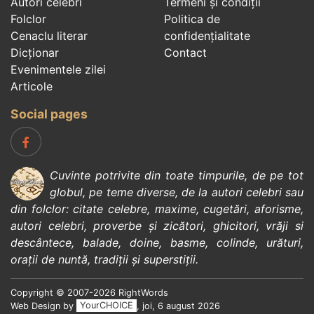
Autori celebri
Termeni și condiții
Folclor
Politica de
Cenaclu literar
confidenţialitate
Dicționar
Contact
Evenimentele zilei
Articole
Social pages
Cuvinte potrivite din toate timpurile, de pe tot
globul, pe teme diverse, de la
autori celebri
sau
din
folclor
:
citate celebre
,
maxime
,
cugetări
,
aforisme
,
autori celebri
,
proverbe și zicători
,
ghicitori
,
vrăji si
descântece
,
balade
,
doine
,
basme
,
colinde
,
urături
,
orații de nuntă
,
tradiții și superstiții
.
Copyright © 2007-2026 RightWords
Web Design by
YourCHOICE
, joi, 6 august 2026