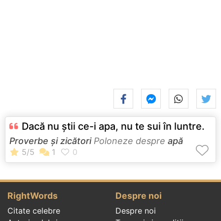
Dacă nu ştii ce-i apa, nu te sui în luntre.
Proverbe și zicători
Poloneze despre
apă
RightWords
Despre noi
Citate celebre
Despre noi