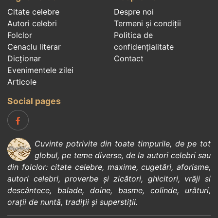
Citate celebre
Despre noi
Autori celebri
Termeni și condiții
Folclor
Politica de
Cenaclu literar
confidenţialitate
Dicționar
Contact
Evenimentele zilei
Articole
Social pages
Cuvinte potrivite din toate timpurile, de pe tot
globul, pe teme diverse, de la
autori celebri
sau
din
folclor
:
citate celebre
,
maxime
,
cugetări
,
aforisme
,
autori celebri
,
proverbe și zicători
,
ghicitori
,
vrăji si
descântece
,
balade
,
doine
,
basme
,
colinde
,
urături
,
orații de nuntă
,
tradiții și superstiții
.