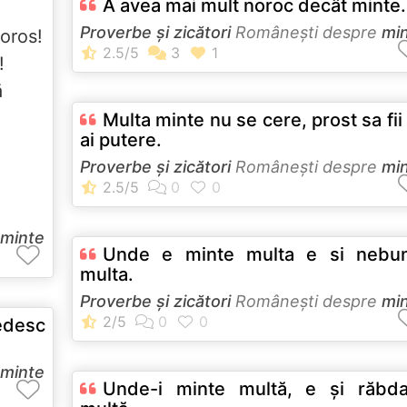
A avea mai mult noroc decât minte.
Proverbe și zicători
Româneşti despre
mi
loros!
l!
ă
Multa minte nu se cere, prost sa fii
ai putere.
Proverbe și zicători
Româneşti despre
mi
minte
Unde e minte multa e si nebun
multa.
Proverbe și zicători
Româneşti despre
mi
edesc
minte
Unde-i minte multă, e şi răbda