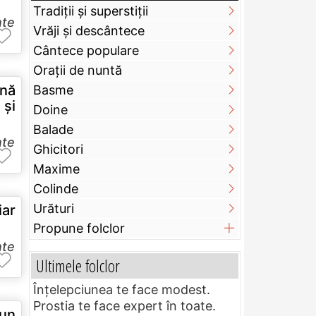
Tradiții și superstiții
nte
Vrăji și descântece
Cântece populare
Orații de nuntă
ână
Basme
 şi
Doine
Balade
nte
Ghicitori
Maxime
Colinde
Urături
iar
Propune folclor
nte
Ultimele folclor
Înțelepciunea te face modest.
Prostia te face expert în toate.
 un