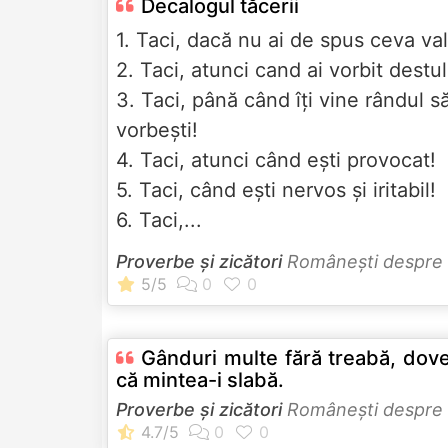
Decalogul tăcerii
1. Taci, dacă nu ai de spus ceva va
2. Taci, atunci cand ai vorbit destu
3. Taci, până când îți vine rândul s
vorbești!
4. Taci, atunci când ești provocat!
5. Taci, când ești nervos și iritabil!
6. Taci,...
Proverbe și zicători
Româneşti despre
Gânduri multe fără treabă, dov
că mintea-i slabă.
Proverbe și zicători
Româneşti despre