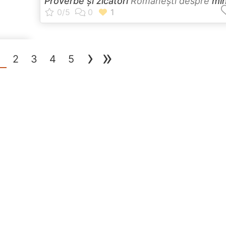
Proverbe și zicători
Româneşti despre
mi
›
»
(current)
1
2
3
4
5