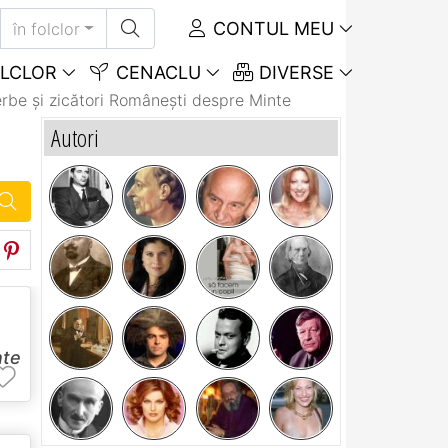
CONTUL MEU
în folclor
LCLOR
CENACLU
DIVERSE
rbe și zicători Româneşti despre Minte
Autori
nte