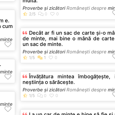
multă.
Proverbe și zicători
Româneşti despre
mi
um e.
șa cum
Decât ar fi un sac de carte şi-o m
de minte, mai bine o mână de carte
minte
un sac de minte.
Proverbe și zicători
Româneşti despre
mi
.
minte
Învăţătura mintea îmbogăţeşte, 
neştiinţa o sărăceşte.
Proverbe și zicători
Româneşti despre
mi
minte
La un car de minte e bine să fie şi