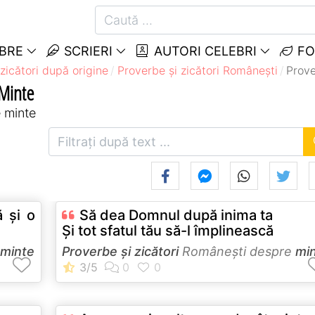
EBRE
SCRIERI
AUTORI CELEBRI
FO
zicători după origine
Proverbe și zicători Româneşti
Prove
 Minte
e minte
 şi o
Să dea Domnul după inima ta
Și tot sfatul tău să-l împlinească
minte
Proverbe și zicători
Româneşti despre
mi