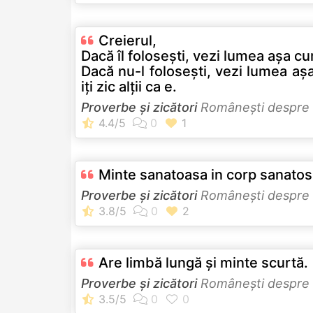
Creierul,
Dacă îl folosești, vezi lumea așa c
Dacă nu-l folosești, vezi lumea a
iți zic alții ca e.
Proverbe și zicători
Româneşti despre
Minte sanatoasa in corp sanatos
Proverbe și zicători
Româneşti despre
Are limbă lungă şi minte scurtă.
Proverbe și zicători
Româneşti despre