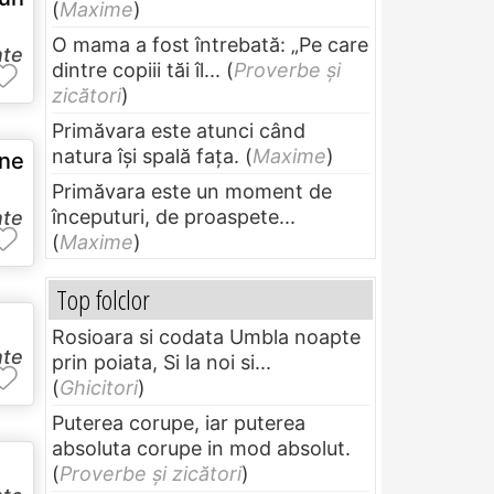
(
Maxime
)
O mama a fost întrebată: „Pe care
nte
dintre copiii tăi îl...
(
Proverbe și
zicători
)
Primăvara este atunci când
natura își spală fața.
(
Maxime
)
ine
Primăvara este un moment de
începuturi, de proaspete...
nte
(
Maxime
)
Top folclor
Rosioara si codata Umbla noapte
nte
prin poiata, Si la noi si...
(
Ghicitori
)
Puterea corupe, iar puterea
absoluta corupe in mod absolut.
(
Proverbe și zicători
)