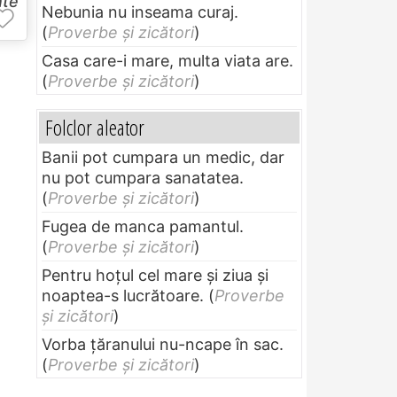
nte
Nebunia nu inseama curaj.
(
Proverbe și zicători
)
Casa care-i mare, multa viata are.
(
Proverbe și zicători
)
Folclor aleator
Banii pot cumpara un medic, dar
nu pot cumpara sanatatea.
(
Proverbe și zicători
)
Fugea de manca pamantul.
(
Proverbe și zicători
)
Pentru hoţul cel mare şi ziua şi
noaptea-s lucrătoare.
(
Proverbe
și zicători
)
Vorba ţăranului nu-ncape în sac.
(
Proverbe și zicători
)