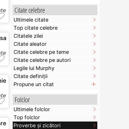
Citate celebre
nte
Ultimele citate
Top citate celebre
Citatele zilei
 sa
Citate aleator
Citate celebre pe teme
nte
Citate celebre pe autori
Legile lui Murphy
Citate definiţii
ie
Propune un citat
nte
Folclor
Ultimele folclor
Top folclor
re
Proverbe și zicători