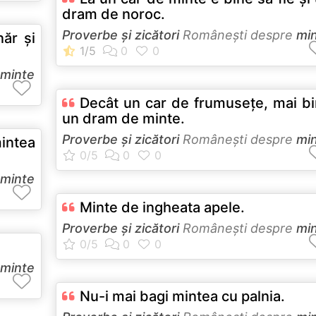
dram de noroc.
Proverbe și zicători
Româneşti despre
mi
ăr și
minte
Decât un car de frumuseţe, mai b
un dram de minte.
Proverbe și zicători
Româneşti despre
mi
intea
minte
Minte de ingheata apele.
Proverbe și zicători
Româneşti despre
mi
minte
Nu-i mai bagi mintea cu palnia.