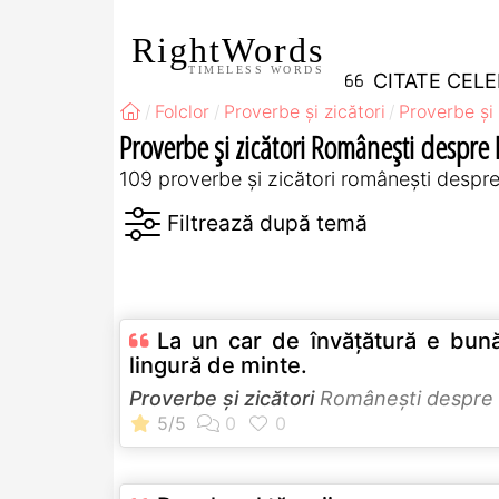
RightWords
TIMELESS WORDS
CITATE CEL
Folclor
Proverbe și zicători
Proverbe și 
Proverbe și zicători Româneşti despre
109 proverbe și zicători româneşti despr
La un car de învăţătură e bună
lingură de minte.
Proverbe și zicători
Româneşti despre