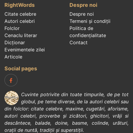
RightWords
Despre noi
Citate celebre
Despre noi
Autori celebri
Termeni și condiții
Folclor
Politica de
Cenaclu literar
confidenţialitate
Dicționar
Contact
Evenimentele zilei
Articole
Social pages
Cuvinte potrivite din toate timpurile, de pe tot
globul, pe teme diverse, de la
autori celebri
sau
din
folclor
:
citate celebre
,
maxime
,
cugetări
,
aforisme
,
autori celebri
,
proverbe și zicători
,
ghicitori
,
vrăji si
descântece
,
balade
,
doine
,
basme
,
colinde
,
urături
,
orații de nuntă
,
tradiții și superstiții
.