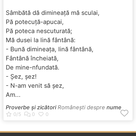
Sâmbătă dă dimineață mă sculai,
Pă potecuță-apucai,
Pă poteca nescuturată;
Mă dusei la lină fântână:
- Bună dimineața, lină fântână,
Fântână încheiată,
De mine-nfundată.
- Șez, șez!
- N-am venit să șez,
Am...
Proverbe și zicători
Româneşti despre
nume