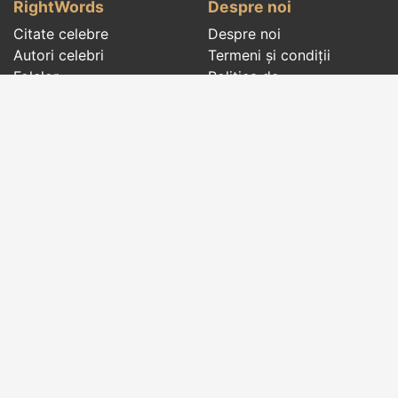
RightWords
Despre noi
Citate celebre
Despre noi
Autori celebri
Termeni și condiții
Folclor
Politica de
Cenaclu literar
confidenţialitate
Dicționar
Contact
Evenimentele zilei
Articole
Social pages
Cuvinte potrivite din toate timpurile, de pe tot
globul, pe teme diverse, de la
autori celebri
sau
din
folclor
:
citate celebre
,
maxime
,
cugetări
,
aforisme
,
autori celebri
,
proverbe și zicători
,
ghicitori
,
vrăji si
descântece
,
balade
,
doine
,
basme
,
colinde
,
urături
,
orații de nuntă
,
tradiții și superstiții
.