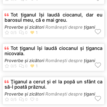
Tot ţiganul îşi laudă ciocanul, dar eu
barosul meu, că e mai greu.
Proverbe și zicători
Româneşti despre
țigani
Tot ţiganul îşi laudă ciocanul şi ţiganca
nicovala.
Proverbe și zicători
Româneşti despre
țigani
Ţiganul a cerut şi el la popă un sfânt ca
să-l poată prăznui.
Proverbe și zicători
Româneşti despre
țigani