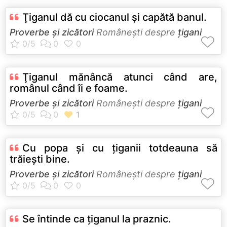
Ţiganul dă cu ciocanul şi capătă banul.
Proverbe și zicători
Româneşti despre
țigani
Ţiganul mănâncă atunci când are,
românul când îi e foame.
Proverbe și zicători
Româneşti despre
țigani
Cu popa şi cu ţiganii totdeauna să
trăieşti bine.
Proverbe și zicători
Româneşti despre
țigani
Se întinde ca ţiganul la praznic.