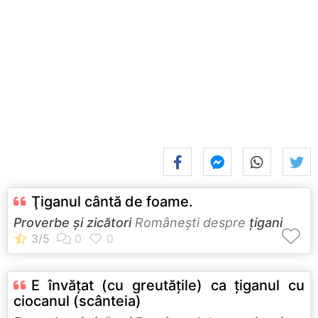
Ţiganul cântă de foame.
Proverbe și zicători
Româneşti despre
țigani
E învățat (cu greutățile) ca țiganul cu
ciocanul (scânteia)