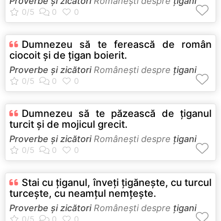
Proverbe și zicători
Româneşti despre
țigani
Dumnezeu să te ferească de român
ciocoit şi de ţigan boierit.
Proverbe și zicători
Româneşti despre
țigani
Dumnezeu să te păzească de ţiganul
turcit şi de mojicul grecit.
Proverbe și zicători
Româneşti despre
țigani
Stai cu ţiganul, înveţi ţigăneşte, cu turcul
turceşte, cu neamţul nemţeşte.
Proverbe și zicători
Româneşti despre
țigani