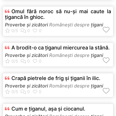
Omul fără noroc să nu-şi mai caute la
ţigancă în ghioc.
Proverbe și zicători
Româneşti despre
țigani
A brodit-o ca ţiganul miercurea la stână.
Proverbe și zicători
Româneşti despre
țigani
Crapă pietrele de frig şi ţiganii în ilic.
Proverbe și zicători
Româneşti despre
țigani
Cum e ţiganul, aşa şi ciocanul.