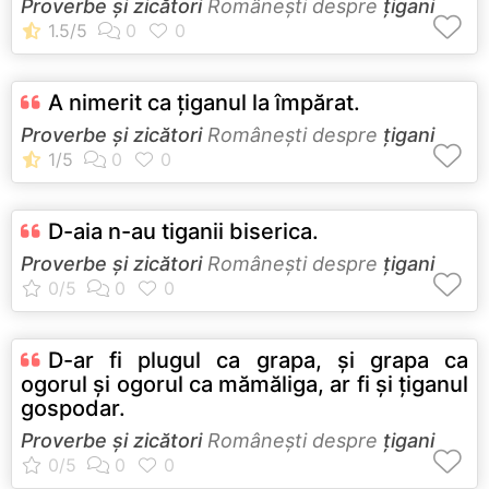
Proverbe și zicători
Româneşti despre
țigani
A nimerit ca ţiganul la împărat.
Proverbe și zicători
Româneşti despre
țigani
D-aia n-au tiganii biserica.
Proverbe și zicători
Româneşti despre
țigani
D-ar fi plugul ca grapa, şi grapa ca
ogorul şi ogorul ca mămăliga, ar fi şi ţiganul
gospodar.
Proverbe și zicători
Româneşti despre
țigani