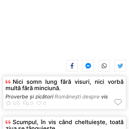
Nici somn lung fără visuri, nici vorbă
multă fără minciună.
Proverbe și zicători
Româneşti despre
vis
Scumpul, în vis când cheltuieşte, toată
ziua se tânguieşte.