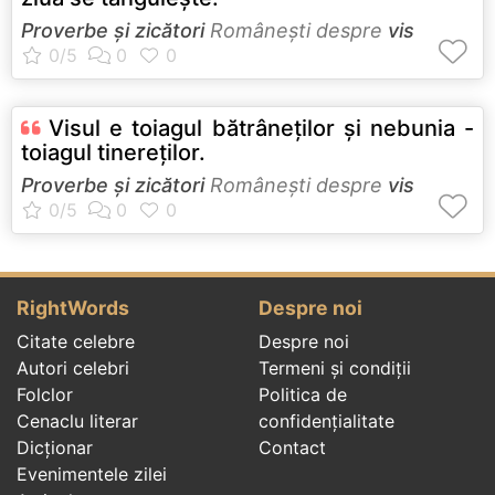
Proverbe și zicători
Româneşti despre
vis
Visul e toiagul bătrâneţilor şi nebunia -
toiagul tinereţilor.
Proverbe și zicători
Româneşti despre
vis
RightWords
Despre noi
Citate celebre
Despre noi
Autori celebri
Termeni și condiții
Folclor
Politica de
Cenaclu literar
confidenţialitate
Dicționar
Contact
Evenimentele zilei