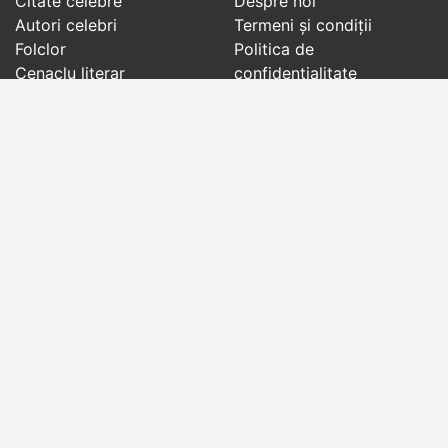
Citate celebre
Despre noi
Autori celebri
Termeni și condiții
Folclor
Politica de
Cenaclu literar
confidenţialitate
Dicționar
Contact
Evenimentele zilei
Articole
Social pages
Cuvinte potrivite din toate timpurile, de pe tot
globul, pe teme diverse, de la
autori celebri
sau
din
folclor
:
citate celebre
,
maxime
,
cugetări
,
aforisme
,
autori celebri
,
proverbe și zicători
,
ghicitori
,
vrăji si
descântece
,
balade
,
doine
,
basme
,
colinde
,
urături
,
orații de nuntă
,
tradiții și superstiții
.
Copyright © 2007-2026 RightWords