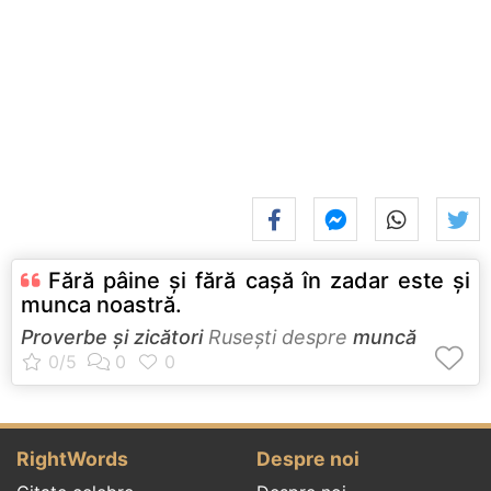
Fără pâine şi fără caşă în zadar este şi
munca noastră.
Proverbe și zicători
Ruseşti despre
muncă
RightWords
Despre noi