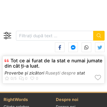
Tot ce ai furat de la stat e numai jumate
din cât ţi-a luat.
Proverbe și zicători
Ruseşti despre
stat
RightWords
Despre noi
Citate celebre
Despre noi