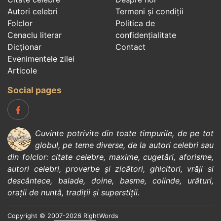
Autori celebri
Termeni și condiții
Folclor
Politica de
Cenaclu literar
confidenţialitate
Dicționar
Contact
Evenimentele zilei
Articole
Social pages
Cuvinte potrivite din toate timpurile, de pe tot
globul, pe teme diverse, de la
autori celebri
sau
din
folclor
:
citate celebre
,
maxime
,
cugetări
,
aforisme
,
autori celebri
,
proverbe și zicători
,
ghicitori
,
vrăji si
descântece
,
balade
,
doine
,
basme
,
colinde
,
urături
,
orații de nuntă
,
tradiții și superstiții
.
Copyright © 2007-2026 RightWords