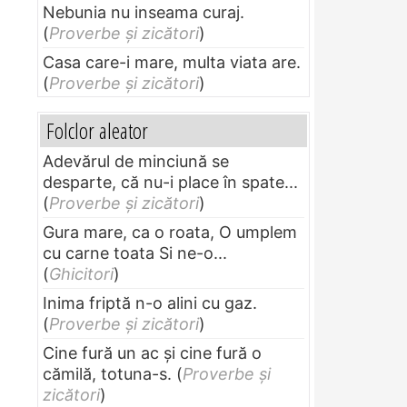
Nebunia nu inseama curaj.
(
Proverbe și zicători
)
Casa care-i mare, multa viata are.
(
Proverbe și zicători
)
Folclor aleator
Adevărul de minciună se
desparte, că nu-i place în spate...
(
Proverbe și zicători
)
Gura mare, ca o roata, O umplem
cu carne toata Si ne-o...
(
Ghicitori
)
Inima friptă n-o alini cu gaz.
(
Proverbe și zicători
)
Cine fură un ac şi cine fură o
cămilă, totuna-s.
(
Proverbe și
zicători
)