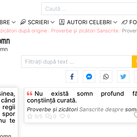
EBRE
SCRIERI
AUTORI CELEBRI
FO
zicători după origine
Proverbe și zicători Sanscrite
Prover
Somn
somn
şinea,
Nu există somn profund fă
i când
conştiinţă curată.
i regii
Proverbe și zicători
Sanscrite despre
som
 spor
nu te
somn