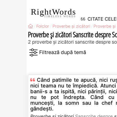
RightWords
TIMELESS WORDS
CITATE CEL
Folclor
Proverbe și zicători
Proverbe și 
Proverbe și zicători Sanscrite despre 
2 proverbe și zicători sanscrite despre 
Când patimile te apucă, nici ru
nici teama nu te împiedică. Atunc
banii-s a ta ispită, nici părinţii, nic
nu te pot îndrepta. Când cu
munceşti, la somn sau la chef 
gândeşti.
Proverbe și zicători
Sanscrite despre