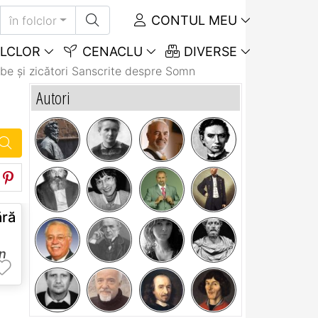
CONTUL MEU
în folclor
LCLOR
CENACLU
DIVERSE
be și zicători Sanscrite despre Somn
Autori
ră
n