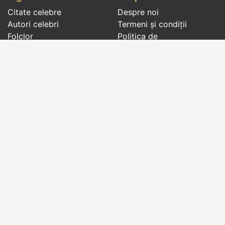
Citate celebre
Despre noi
Autori celebri
Termeni și condiții
Folclor
Politica de
Cenaclu literar
confidenţialitate
Dicționar
Contact
Evenimentele zilei
Articole
Social pages
Cuvinte potrivite din toate timpurile, de pe tot
globul, pe teme diverse, de la
autori celebri
sau
din
folclor
:
citate celebre
,
maxime
,
cugetări
,
aforisme
,
autori celebri
,
proverbe și zicători
,
ghicitori
,
vrăji si
descântece
,
balade
,
doine
,
basme
,
colinde
,
urături
,
orații de nuntă
,
tradiții și superstiții
.