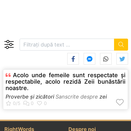
Acolo unde femeile sunt respectate şi
respectabile, acolo rezidă Zeii bunăstării
noastre.
Proverbe și zicători
Sanscrite despre
zei
RightWords
Despre noi