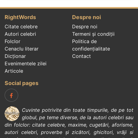
RightWords
Despre noi
Citate celebre
Despre noi
Autori celebri
Termeni și condiții
Folclor
Politica de
Cenaclu literar
confidenţialitate
Dicționar
Contact
Evenimentele zilei
Articole
Social pages
Cuvinte potrivite din toate timpurile, de pe tot
globul, pe teme diverse, de la
autori celebri
sau
din
folclor
:
citate celebre
,
maxime
,
cugetări
,
aforisme
,
autori celebri
,
proverbe și zicători
,
ghicitori
,
vrăji si