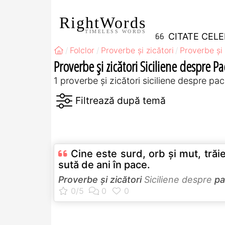
RightWords
TIMELESS WORDS
CITATE CEL
Folclor
Proverbe și zicători
Proverbe și 
Proverbe și zicători Siciliene despre Pa
1 proverbe și zicători siciliene despre pa
Cine este surd, orb şi mut, trăi
sută de ani în pace.
Proverbe și zicători
Siciliene despre
pa