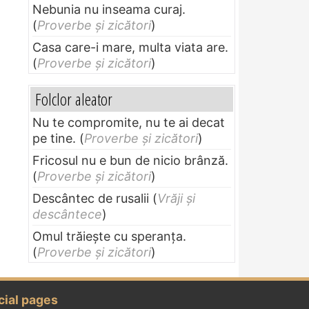
Nebunia nu inseama curaj.
(
Proverbe și zicători
)
Casa care-i mare, multa viata are.
(
Proverbe și zicători
)
Folclor aleator
Nu te compromite, nu te ai decat
pe tine.
(
Proverbe și zicători
)
Fricosul nu e bun de nicio brânză.
(
Proverbe și zicători
)
Descântec de rusalii
(
Vrăji și
descântece
)
Omul trăieşte cu speranţa.
(
Proverbe și zicători
)
cial pages