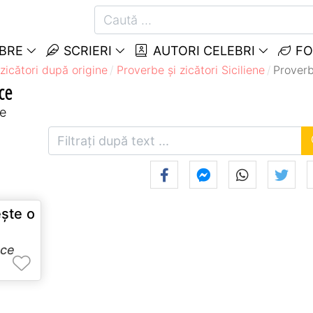
EBRE
SCRIERI
AUTORI CELEBRI
FO
zicători după origine
Proverbe și zicători Siciliene
Proverb
ce
ce
eşte o
ce