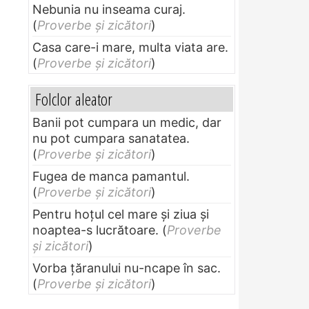
Nebunia nu inseama curaj.
(
Proverbe și zicători
)
Casa care-i mare, multa viata are.
(
Proverbe și zicători
)
Folclor aleator
Banii pot cumpara un medic, dar
nu pot cumpara sanatatea.
(
Proverbe și zicători
)
Fugea de manca pamantul.
(
Proverbe și zicători
)
Pentru hoţul cel mare şi ziua şi
noaptea-s lucrătoare.
(
Proverbe
și zicători
)
Vorba ţăranului nu-ncape în sac.
(
Proverbe și zicători
)