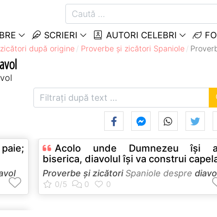
EBRE
SCRIERI
AUTORI CELEBRI
FO
zicători după origine
Proverbe și zicători Spaniole
Proverb
iavol
avol
 paie;
Acolo unde Dumnezeu îşi a
biserica, diavolul îşi va construi capel
avol
Proverbe și zicători
Spaniole despre
diavo