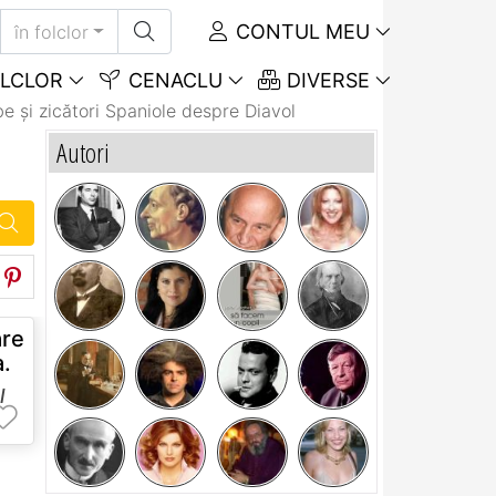
CONTUL MEU
în folclor
LCLOR
CENACLU
DIVERSE
e și zicători Spaniole despre Diavol
Autori
re
a.
l