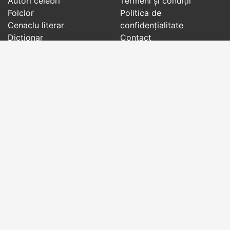
Autori celebri
Termeni și condiții
Folclor
Politica de
Cenaclu literar
confidenţialitate
Dicționar
Contact
Evenimentele zilei
Articole
Social pages
Cuvinte potrivite din toate timpurile, de pe tot
globul, pe teme diverse, de la
autori celebri
sau
din
folclor
:
citate celebre
,
maxime
,
cugetări
,
aforisme
,
autori celebri
,
proverbe și zicători
,
ghicitori
,
vrăji si
descântece
,
balade
,
doine
,
basme
,
colinde
,
urături
,
orații de nuntă
,
tradiții și superstiții
.
Copyright © 2007-2026 RightWords
Web Design by
YourCHOICE
, duminică, 9 august 2026