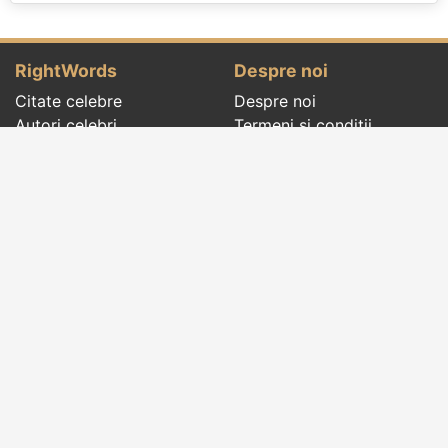
RightWords
Despre noi
Citate celebre
Despre noi
Autori celebri
Termeni și condiții
Folclor
Politica de
Cenaclu literar
confidenţialitate
Dicționar
Contact
Evenimentele zilei
Articole
Social pages
Cuvinte potrivite din toate timpurile, de pe tot
globul, pe teme diverse, de la
autori celebri
sau
din
folclor
:
citate celebre
,
maxime
,
cugetări
,
aforisme
,
autori celebri
,
proverbe și zicători
,
ghicitori
,
vrăji si