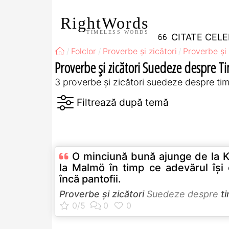
RightWords
TIMELESS WORDS
CITATE CEL
Folclor
Proverbe și zicători
Proverbe și 
Proverbe și zicători Suedeze despre T
3 proverbe și zicători suedeze despre ti
O minciună bună ajunge de la K
la Malmö în timp ce adevărul îşi 
încă pantofii.
Proverbe și zicători
Suedeze despre
t