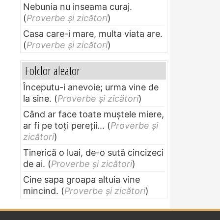
Nebunia nu inseama curaj.
(
Proverbe și zicători
)
Casa care-i mare, multa viata are.
(
Proverbe și zicători
)
Folclor aleator
Începutu-i anevoie; urma vine de
la sine.
(
Proverbe și zicători
)
Când ar face toate muştele miere,
ar fi pe toţi pereţii...
(
Proverbe și
zicători
)
Tinerică o luai, de-o sută cincizeci
de ai.
(
Proverbe și zicători
)
Cine sapa groapa altuia vine
mincind.
(
Proverbe și zicători
)