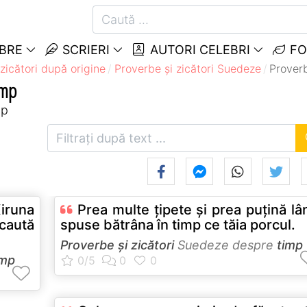
EBRE
SCRIERI
AUTORI CELEBRI
FO
zicători după origine
Proverbe și zicători Suedeze
Proverb
imp
mp
iruna
Prea multe ţipete şi prea puţină lâ
caută
spuse bătrâna în timp ce tăia porcul.
Proverbe și zicători
Suedeze despre
timp
imp