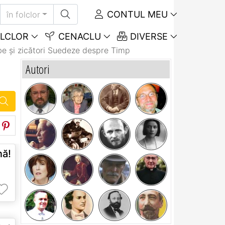
CONTUL MEU
în folclor
LCLOR
CENACLU
DIVERSE
e și zicători Suedeze despre Timp
Autori
nă!