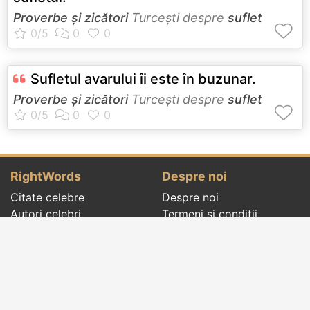
Proverbe și zicători
Turceşti despre
suflet
Sufletul avarului îi este în buzunar.
Proverbe și zicători
Turceşti despre
suflet
RightWords
Despre noi
Citate celebre
Despre noi
Autori celebri
Termeni și condiții
Folclor
Politica de
Cenaclu literar
confidenţialitate
Dicționar
Contact
Evenimentele zilei
Articole