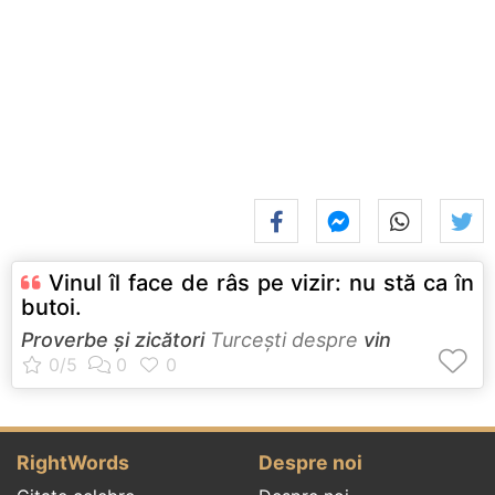
Vinul îl face de râs pe vizir: nu stă ca în
butoi.
Proverbe și zicători
Turceşti despre
vin
RightWords
Despre noi