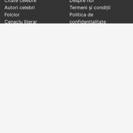
Citate celebre
Despre noi
Autori celebri
Termeni și condiții
Folclor
Politica de
Cenaclu literar
confidenţialitate
Dicționar
Contact
Evenimentele zilei
Articole
Social pages
Cuvinte potrivite din toate timpurile, de pe tot
globul, pe teme diverse, de la
autori celebri
sau
din
folclor
:
citate celebre
,
maxime
,
cugetări
,
aforisme
,
autori celebri
,
proverbe și zicători
,
ghicitori
,
vrăji si
descântece
,
balade
,
doine
,
basme
,
colinde
,
urături
,
orații de nuntă
,
tradiții și superstiții
.
Copyright © 2007-2026 RightWords