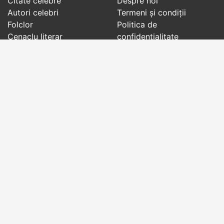
Citate celebre
Despre noi
Autori celebri
Termeni și condiții
Folclor
Politica de
Cenaclu literar
confidenţialitate
Dicționar
Contact
Evenimentele zilei
Articole
Social pages
Cuvinte potrivite din toate timpurile, de pe tot
globul, pe teme diverse, de la
autori celebri
sau
din
folclor
:
citate celebre
,
maxime
,
cugetări
,
aforisme
,
autori celebri
,
proverbe și zicători
,
ghicitori
,
vrăji si
descântece
,
balade
,
doine
,
basme
,
colinde
,
urături
,
orații de nuntă
,
tradiții și superstiții
.
Copyright © 2007-2026 RightWords