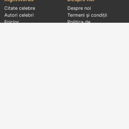
Citate celebre
Despre noi
Autori celebri
Termeni și condiții
Folclor
Politica de
Cenaclu literar
confidenţialitate
Dicționar
Contact
Evenimentele zilei
Articole
Social pages
Cuvinte potrivite din toate timpurile, de pe tot
globul, pe teme diverse, de la
autori celebri
sau
din
folclor
:
citate celebre
,
maxime
,
cugetări
,
aforisme
,
autori celebri
,
proverbe și zicători
,
ghicitori
,
vrăji si
descântece
,
balade
,
doine
,
basme
,
colinde
,
urături
,
orații de nuntă
,
tradiții și superstiții
.