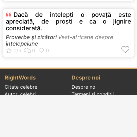
Dacă de întelepţi o povaţă este
apreciată, de proşti e ca o jignire
considerată.
Proverbe și zicători
Vest-africane despre
înțelepciune
RightWords
Despre noi
Citate celebre
Despre noi
Autori celebri
Termeni și condiții
Folclor
Politica de
Cenaclu literar
confidenţialitate
Dicționar
Contact
Evenimentele zilei
Articole