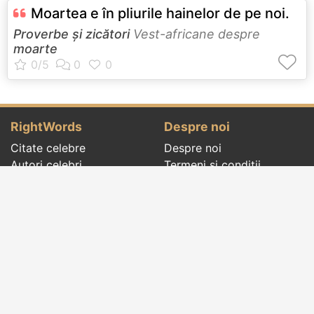
Moartea e în pliurile hainelor de pe noi.
Proverbe și zicători
Vest-africane despre
moarte
RightWords
Despre noi
Citate celebre
Despre noi
Autori celebri
Termeni și condiții
Folclor
Politica de
Cenaclu literar
confidenţialitate
Dicționar
Contact
Evenimentele zilei
Articole
Social pages