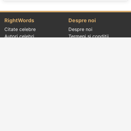
RightWords
Despre noi
Citate celebre
Despre noi
Autori celebri
Termeni și condiții
Folclor
Politica de
Cenaclu literar
confidenţialitate
Dicționar
Contact
Evenimentele zilei
Articole
Social pages
Cuvinte potrivite din toate timpurile, de pe tot
globul, pe teme diverse, de la
autori celebri
sau
din
folclor
:
citate celebre
,
maxime
,
cugetări
,
aforisme
,
autori celebri
,
proverbe și zicători
,
ghicitori
,
vrăji si