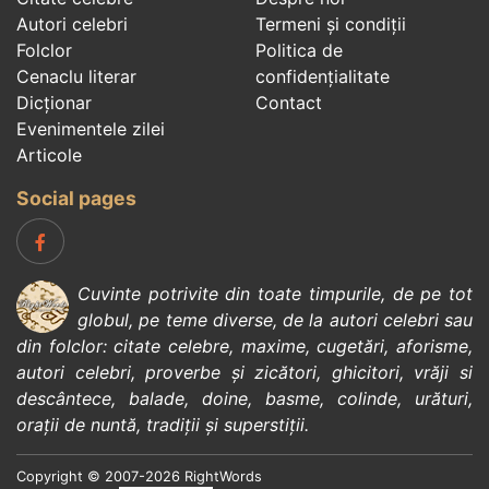
Autori celebri
Termeni și condiții
Folclor
Politica de
Cenaclu literar
confidenţialitate
Dicționar
Contact
Evenimentele zilei
Articole
Social pages
Cuvinte potrivite din toate timpurile, de pe tot
globul, pe teme diverse, de la
autori celebri
sau
din
folclor
:
citate celebre
,
maxime
,
cugetări
,
aforisme
,
autori celebri
,
proverbe și zicători
,
ghicitori
,
vrăji si
descântece
,
balade
,
doine
,
basme
,
colinde
,
urături
,
orații de nuntă
,
tradiții și superstiții
.
Copyright © 2007-2026 RightWords