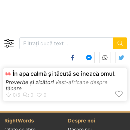
În apa calmă şi tăcută se îneacă omul.
Proverbe și zicători
Vest-africane despre
tăcere
RightWords
Despre noi
Citate celebre
Despre noi