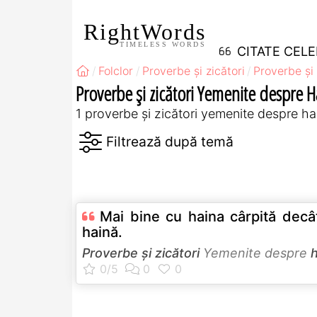
RightWords
TIMELESS WORDS
CITATE CEL
Folclor
Proverbe și zicători
Proverbe și 
Proverbe și zicători Yemenite despre 
1 proverbe și zicători yemenite despre ha
Mai bine cu haina cârpită decâ
haină.
Proverbe și zicători
Yemenite despre