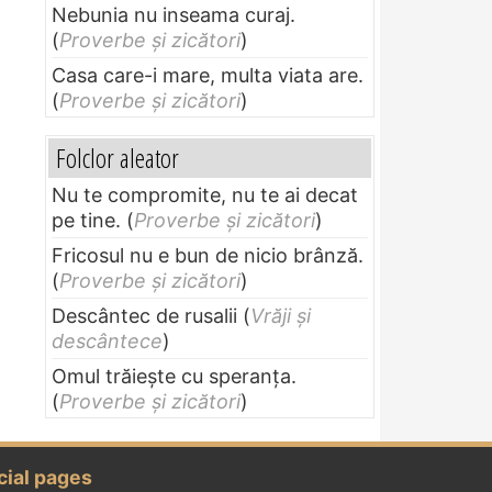
Nebunia nu inseama curaj.
(
Proverbe și zicători
)
Casa care-i mare, multa viata are.
(
Proverbe și zicători
)
Folclor aleator
Nu te compromite, nu te ai decat
pe tine.
(
Proverbe și zicători
)
Fricosul nu e bun de nicio brânză.
(
Proverbe și zicători
)
Descântec de rusalii
(
Vrăji și
descântece
)
Omul trăieşte cu speranţa.
(
Proverbe și zicători
)
cial pages