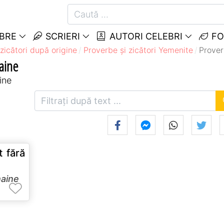
EBRE
SCRIERI
AUTORI CELEBRI
FO
zicători după origine
Proverbe și zicători Yemenite
Prover
Haine
ine
t fără
haine