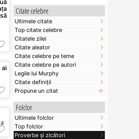
ouă
aţa
Citate celebre
 să
Ultimele citate
Top citate celebre
Citatele zilei
Citate aleator
Citate celebre pe teme
Citate celebre pe autori
 ai
Legile lui Murphy
Citate definiţii
Propune un citat
Folclor
Ultimele folclor
ță
Top folclor
Proverbe și zicători