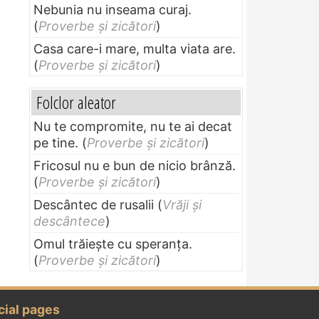
Nebunia nu inseama curaj.
(
Proverbe și zicători
)
Casa care-i mare, multa viata are.
(
Proverbe și zicători
)
Folclor aleator
Nu te compromite, nu te ai decat
pe tine.
(
Proverbe și zicători
)
Fricosul nu e bun de nicio brânză.
(
Proverbe și zicători
)
Descântec de rusalii
(
Vrăji și
descântece
)
Omul trăieşte cu speranţa.
(
Proverbe și zicători
)
cial pages