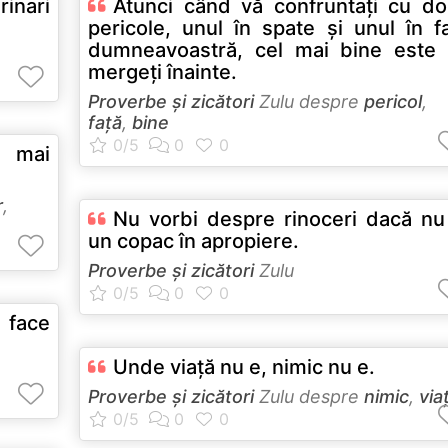
rinari
Atunci când vă confruntaţi cu d
pericole, unul în spate şi unul în f
dumneavoastră, cel mai bine este
mergeţi înainte.
Proverbe și zicători
Zulu despre
pericol
,
față
,
bine
 mai
r
,
Nu vorbi despre rinoceri dacă nu
un copac în apropiere.
Proverbe și zicători
Zulu
 face
Unde viaţă nu e, nimic nu e.
Proverbe și zicători
Zulu despre
nimic
,
via