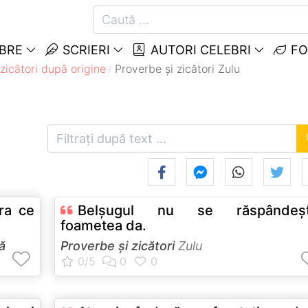
EBRE
SCRIERI
AUTORI CELEBRI
FO
zicători după origine
Proverbe și zicători Zulu
ra ce
Belşugul nu se răspândeşt
foametea da.
ă
Proverbe și zicători
Zulu