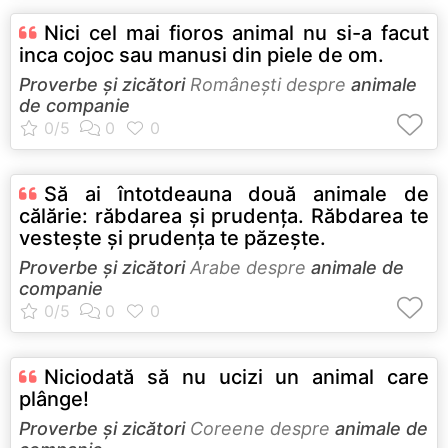
Nici cel mai fioros animal nu si-a facut
inca cojoc sau manusi din piele de om.
Proverbe și zicători
Româneşti despre
animale
de companie
Să ai întotdeauna două animale de
călărie: răbdarea şi prudenţa. Răbdarea te
vesteşte şi prudenţa te păzeşte.
Proverbe și zicători
Arabe despre
animale de
companie
Niciodată să nu ucizi un animal care
plânge!
Proverbe și zicători
Coreene despre
animale de