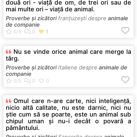
două ori - viaţă de om, de trei ori sau de
mai multe ori – viaţă de animal.
Proverbe și zicători
franţuzeşti despre
animale
de companie
Nu se vinde orice animal care merge la
târg.
Proverbe și zicători
Italiene despre
animale de
companie
Omul care n-are carte, nici inteligenţă,
nicio altă calitate, nu este darnic, nici nu
ştie cum să se poarte, este un animal sub
chipul uman şi nu-i decât o povară a
pământului.
Proverbe și zicători
Sanscrite despre
animale