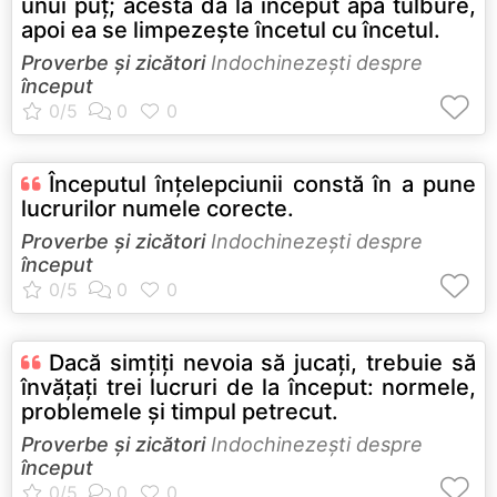
unui puţ; acesta dă la început apă tulbure,
apoi ea se limpezeşte încetul cu încetul.
Proverbe și zicători
Indochinezeşti despre
început
Începutul înţelepciunii constă în a pune
lucrurilor numele corecte.
Proverbe și zicători
Indochinezeşti despre
început
Dacă simţiţi nevoia să jucaţi, trebuie să
învăţaţi trei lucruri de la început: normele,
problemele şi timpul petrecut.
Proverbe și zicători
Indochinezeşti despre
început