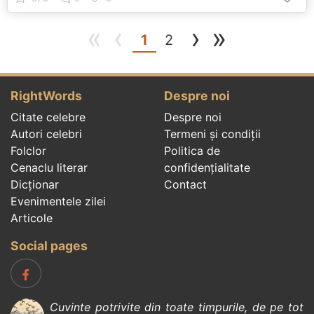
«
‹
›
»
(current)
1
2
RightWords
Despre noi
Citate celebre
Despre noi
Autori celebri
Termeni și condiții
Folclor
Politica de
Cenaclu literar
confidenţialitate
Dicționar
Contact
Evenimentele zilei
Articole
Social pages
Cuvinte potrivite din toate timpurile, de pe tot