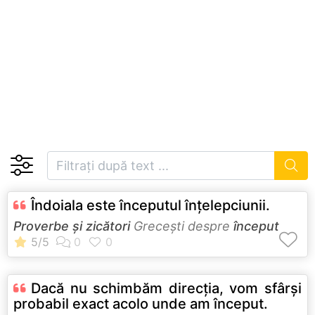
Îndoiala este începutul înțelepciunii.
Proverbe și zicători
Greceşti despre
început
Dacă nu schimbăm direcţia, vom sfârşi
probabil exact acolo unde am început.