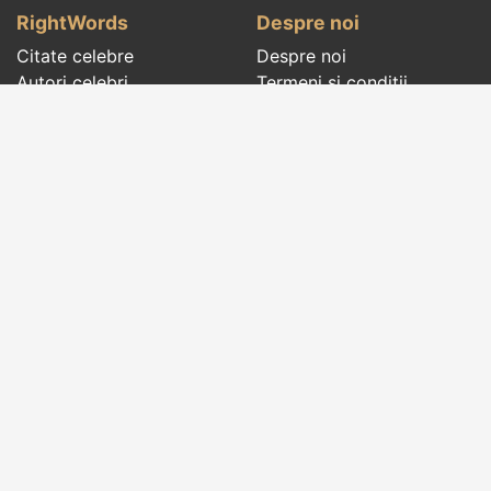
RightWords
Despre noi
Citate celebre
Despre noi
Autori celebri
Termeni și condiții
Folclor
Politica de
Cenaclu literar
confidenţialitate
Dicționar
Contact
Evenimentele zilei
Articole
Social pages
Cuvinte potrivite din toate timpurile, de pe tot
globul, pe teme diverse, de la
autori celebri
sau
din
folclor
:
citate celebre
,
maxime
,
cugetări
,
aforisme
,
autori celebri
,
proverbe și zicători
,
ghicitori
,
vrăji si
descântece
,
balade
,
doine
,
basme
,
colinde
,
urături
,
orații de nuntă
,
tradiții și superstiții
.