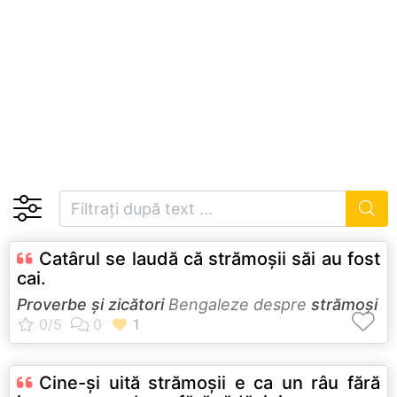
Catârul se laudă că strămoşii săi au fost
cai.
Proverbe și zicători
Bengaleze despre
strămoși
Cine-şi uită strămoşii e ca un râu fără