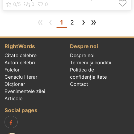
«
‹
›
»
(current)
1
2
RightWords
Despre noi
Citate celebre
Despre noi
Autori celebri
Termeni și condiții
Folclor
Politica de
Cenaclu literar
confidenţialitate
Dicționar
Contact
Evenimentele zilei
Articole
Social pages