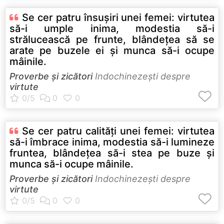
Se cer patru însuşiri unei femei: virtutea
să-i umple inima, modestia să-i
strălucească pe frunte, blândeţea să se
arate pe buzele ei şi munca să-i ocupe
mâinile.
Proverbe și zicători
Indochinezeşti despre
virtute
Se cer patru calităţi unei femei: virtutea
să-i îmbrace inima, modestia să-i lumineze
fruntea, blândeţea să-i stea pe buze şi
munca să-i ocupe mâinile.
Proverbe și zicători
Indochinezeşti despre
virtute