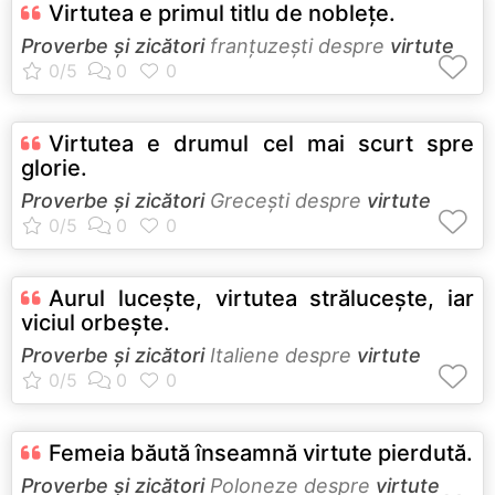
Virtutea e primul titlu de nobleţe.
Proverbe și zicători
franţuzeşti despre
virtute
Virtutea e drumul cel mai scurt spre
glorie.
Proverbe și zicători
Greceşti despre
virtute
Aurul luceşte, virtutea străluceşte, iar
viciul orbeşte.
Proverbe și zicători
Italiene despre
virtute
Femeia băută înseamnă virtute pierdută.
Proverbe și zicători
Poloneze despre
virtute