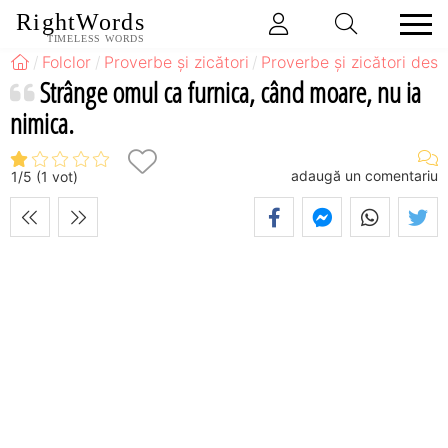
RightWords
TIMELESS WORDS
Folclor
Proverbe și zicători
Proverbe și zicători des
Strânge omul ca furnica, când moare, nu ia
nimica.
adaugă un comentariu
1
/
5
(
1
vot)