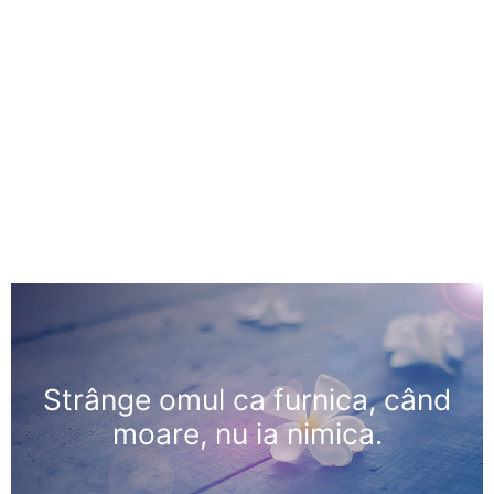
Strânge omul ca furnica, când
moare, nu ia nimica.