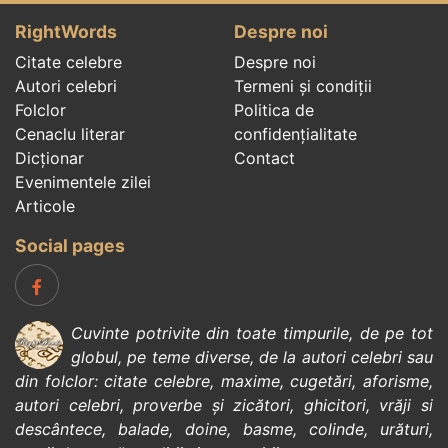
RightWords
Despre noi
Citate celebre
Despre noi
Autori celebri
Termeni și condiții
Folclor
Politica de
Cenaclu literar
confidenţialitate
Dicționar
Contact
Evenimentele zilei
Articole
Social pages
Cuvinte potrivite din toate timpurile, de pe tot
globul, pe teme diverse, de la
autori celebri
sau
din
folclor
:
citate celebre
,
maxime
,
cugetări
,
aforisme
,
autori celebri
,
proverbe și zicători
,
ghicitori
,
vrăji si
descântece
,
balade
,
doine
,
basme
,
colinde
,
urături
,