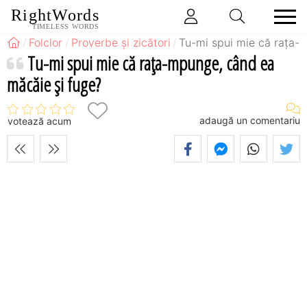
RightWords
TIMELESS WORDS
Folclor
Proverbe și zicători
Tu-mi spui mie că raţa-
Tu-mi spui mie că raţa-mpunge, când ea
măcăie şi fuge?
adaugă un comentariu
votează acum