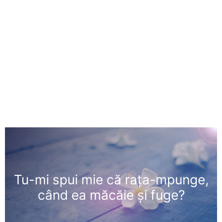
Tu-mi spui mie că raţa-mpunge,
când ea măcăie şi fuge?