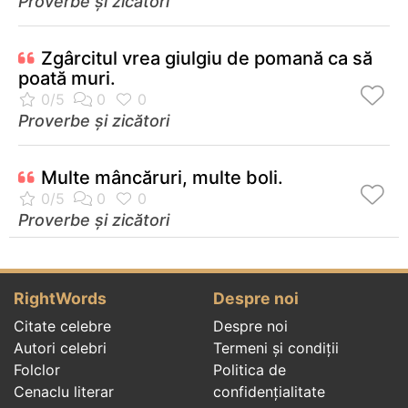
Proverbe și zicători
Zgârcitul vrea giulgiu de pomană ca să
poată muri.
Proverbe și zicători
Multe mâncăruri, multe boli.
Proverbe și zicători
RightWords
Despre noi
Citate celebre
Despre noi
Autori celebri
Termeni și condiții
Folclor
Politica de
Cenaclu literar
confidenţialitate