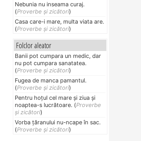
Nebunia nu inseama curaj.
(
Proverbe și zicători
)
Casa care-i mare, multa viata are.
(
Proverbe și zicători
)
Folclor aleator
Banii pot cumpara un medic, dar
nu pot cumpara sanatatea.
(
Proverbe și zicători
)
Fugea de manca pamantul.
(
Proverbe și zicători
)
Pentru hoţul cel mare şi ziua şi
noaptea-s lucrătoare.
(
Proverbe
și zicători
)
Vorba ţăranului nu-ncape în sac.
(
Proverbe și zicători
)