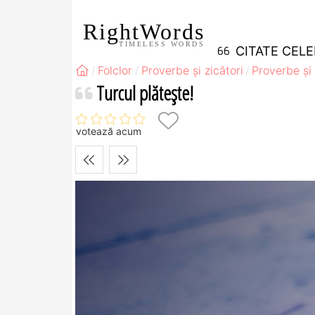
RightWords
TIMELESS WORDS
CITATE CEL
Folclor
Proverbe și zicători
Proverbe și 
Turcul plăteşte!
votează acum