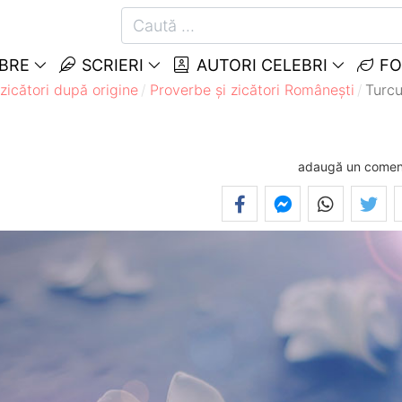
EBRE
SCRIERI
AUTORI CELEBRI
FO
zicători după origine
Proverbe și zicători Româneşti
Turcu
adaugă un comen