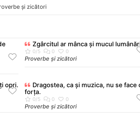
roverbe și zicători
de
Zgârcitul ar mânca şi mucul lumânări
Proverbe și zicători
i opri.
Dragostea, ca şi muzica, nu se face 
forţa.
Proverbe și zicători