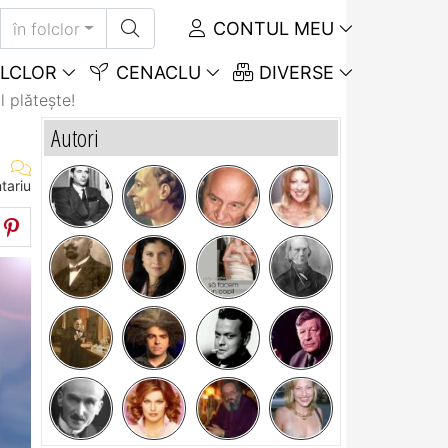
CONTUL MEU
în folclor
LCLOR
CENACLU
DIVERSE
l plăteşte!
Autori
tariu