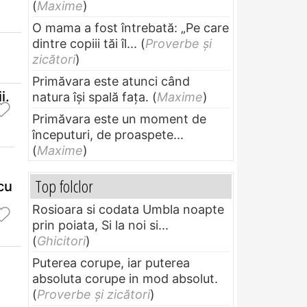
(
Maxime
)
O mama a fost întrebată: „Pe care
dintre copiii tăi îl...
(
Proverbe și
zicători
)
Primăvara este atunci când
i.
natura își spală fața.
(
Maxime
)
Primăvara este un moment de
începuturi, de proaspete...
(
Maxime
)
Top folclor
cu
Rosioara si codata Umbla noapte
prin poiata, Si la noi si...
(
Ghicitori
)
Puterea corupe, iar puterea
absoluta corupe in mod absolut.
(
Proverbe și zicători
)