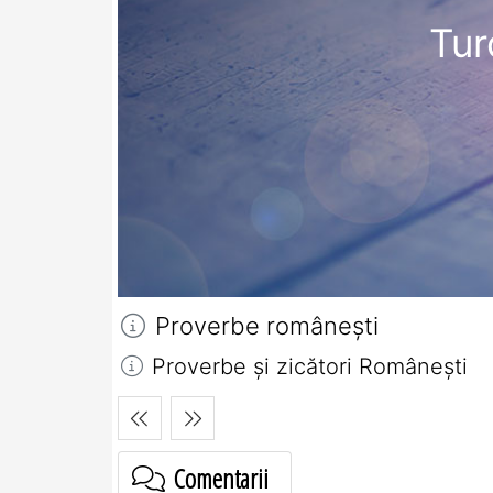
Tur
Proverbe româneşti
Proverbe și zicători Româneşti
Comentarii