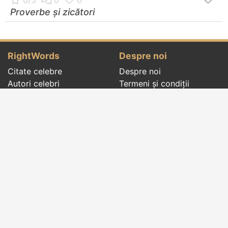
Proverbe și zicători
RightWords
Despre noi
Citate celebre
Despre noi
Autori celebri
Termeni și condiții
Folclor
Politica de
Cenaclu literar
confidenţialitate
Dicționar
Contact
Evenimentele zilei
Articole
Social pages
Cuvinte potrivite din toate timpurile, de pe tot
globul, pe teme diverse, de la
autori celebri
sau