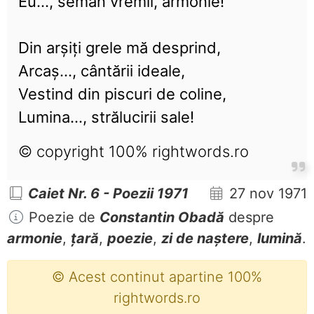
Eu..., semăn vremii, armonie!
Din arșiți grele mă desprind,
Arcaș..., cântării ideale,
Vestind din piscuri de coline,
Lumina..., strălucirii sale!
© copyright 100% rightwords.ro
Caiet Nr. 6 - Poezii 1971
27 nov 1971
Poezie de
Constantin Obadă
despre
armonie
,
țară
,
poezie
,
zi de naștere
,
lumină
.
© Acest continut apartine 100%
rightwords.ro