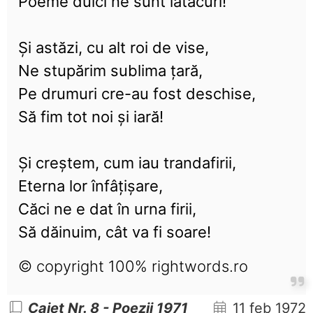
Poeme dulci ne sunt iatacuri!
Și astăzi, cu alt roi de vise,
Ne stupărim sublima țară,
Pe drumuri cre-au fost deschise,
Să fim tot noi și iară!
Și creștem, cum iau trandafirii,
Eterna lor înfâțișare,
Căci ne e dat în urna firii,
Să dăinuim, cât va fi soare!
© copyright 100% rightwords.ro
Caiet Nr. 8 - Poezii 1971
11 feb 1972