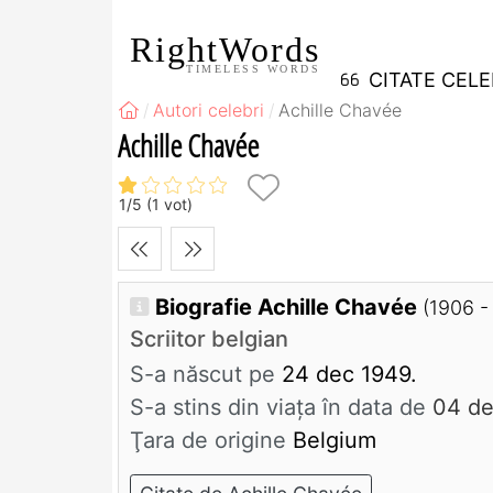
RightWords
TIMELESS WORDS
CITATE CEL
Autori celebri
Achille Chavée
Achille Chavée
1
/
5
(
1
vot)
Biografie Achille Chavée
(1906 -
Scriitor belgian
S-a născut pe
24 dec 1949.
S-a stins din viaţa în data de
04 de
Ţara de origine
Belgium