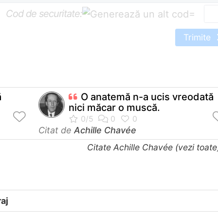
Cod de securitate:
=
Trimite
ă
O anatemă n-a ucis vreodată
nici măcar o muscă.
Citat de
Achille Chavée
Citate Achille Chavée (vezi toat
aj