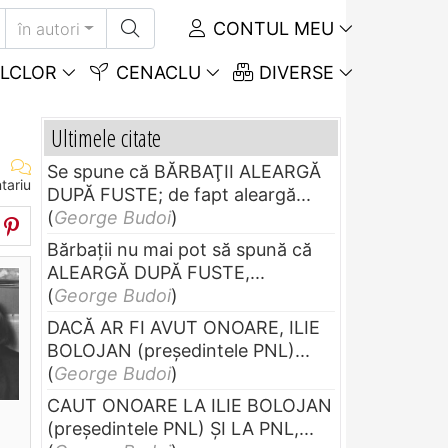
CONTUL MEU
în autori
LCLOR
CENACLU
DIVERSE
Ultimele citate
Se spune că BĂRBAŢII ALEARGĂ
tariu
DUPĂ FUSTE; de fapt aleargă...
(
George Budoi
)
Bărbaţii nu mai pot să spună că
ALEARGĂ DUPĂ FUSTE,...
(
George Budoi
)
DACĂ AR FI AVUT ONOARE, ILIE
BOLOJAN (preşedintele PNL)...
(
George Budoi
)
CAUT ONOARE LA ILIE BOLOJAN
(preşedintele PNL) ŞI LA PNL,...