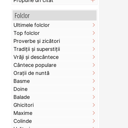
Propune un citat
Folclor
Ultimele folclor
Top folclor
Proverbe și zicători
Tradiții și superstiții
Vrăji și descântece
Cântece populare
Orații de nuntă
Basme
Doine
Balade
Ghicitori
Maxime
Colinde