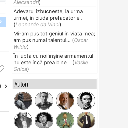
Alecsandri
)
Adevarul izbucneste, la urma
urmei, in ciuda prefacatoriei.
(
Leonardo da Vinci
)
Mi-am pus tot geniul în viața mea;
am pus numai talentul...
(
Oscar
Wilde
)
În lupta cu noi înșine armamentul
nu este încă prea bine...
(
Vasile
Ghica
)
Autori
e)