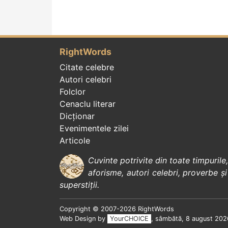
RightWords
Citate celebre
Autori celebri
Folclor
Cenaclu literar
Dicționar
Evenimentele zilei
Articole
Cuvinte potrivite din toate timpurile
aforisme
,
autori celebri
,
proverbe și
superstiții
.
Copyright © 2007-2026 RightWords
Web Design by
YourCHOICE
, sâmbătă, 8 august 202