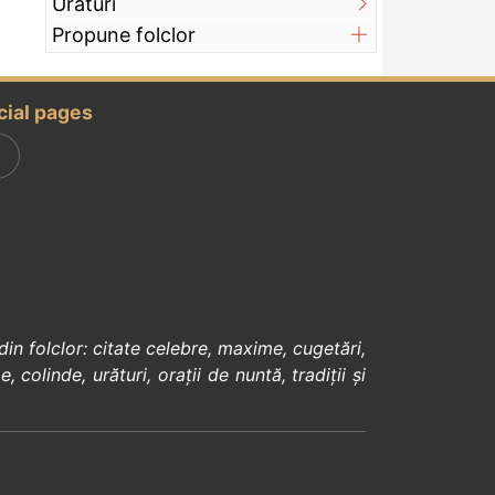
Urături
Propune folclor
cial pages
din
folclor
:
citate celebre
,
maxime
,
cugetări
,
e
,
colinde
,
urături
,
orații de nuntă
,
tradiții și