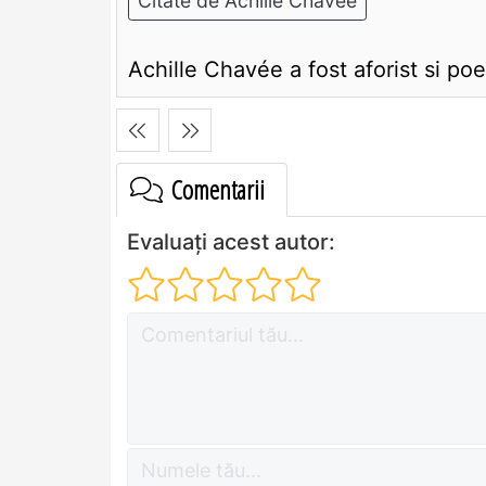
Citate de Achille Chavée
Achille Chavée a fost aforist si po
Comentarii
Evaluați acest autor: