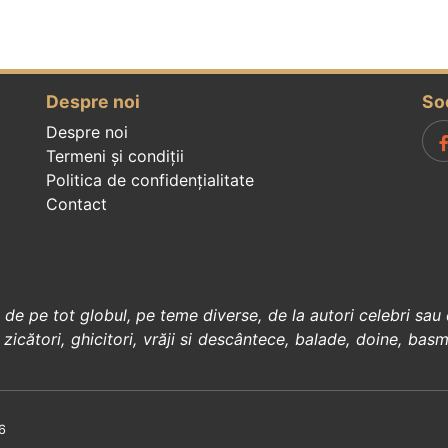
Despre noi
So
Despre noi
Termeni și condiții
Politica de confidenţialitate
Contact
, de pe tot globul, pe teme diverse, de la
autori celebri
sau 
 zicători
,
ghicitori
,
vrăji si descântece
,
balade
,
doine
,
basm
6