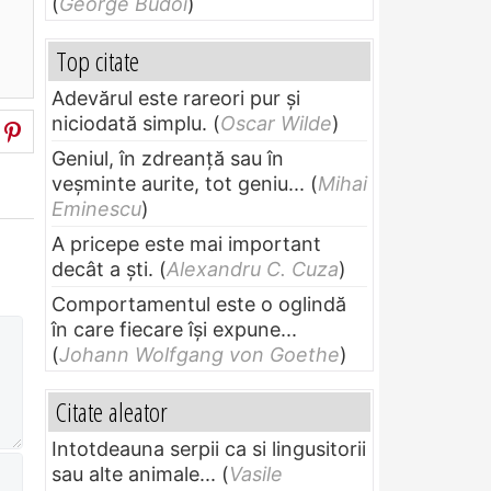
(
George Budoi
)
Top citate
Adevărul este rareori pur și
niciodată simplu.
(
Oscar Wilde
)
Geniul, în zdreanţă sau în
veşminte aurite, tot geniu...
(
Mihai
Eminescu
)
A pricepe este mai important
decât a ști.
(
Alexandru C. Cuza
)
Comportamentul este o oglindă
în care fiecare își expune...
(
Johann Wolfgang von Goethe
)
Citate aleator
Intotdeauna serpii ca si lingusitorii
sau alte animale...
(
Vasile