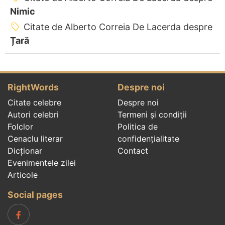
Nimic
Citate de Alberto Correia De Lacerda despre
Țară
RightWords
Despre noi
Citate celebre
Despre noi
Autori celebri
Termeni și condiții
Folclor
Politica de
Cenaclu literar
confidenţialitate
Dicționar
Contact
Evenimentele zilei
Articole
Social pages