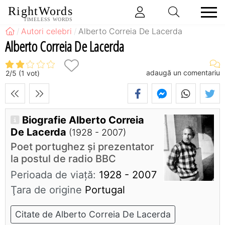
RightWords
TIMELESS WORDS
Autori celebri
Alberto Correia De Lacerda
Alberto Correia De Lacerda
adaugă un comentariu
2
/
5
(
1
vot)
Biografie Alberto Correia
De Lacerda
(1928 - 2007)
Poet portughez și prezentator
la postul de radio BBC
Perioada de viaţă:
1928 - 2007
Ţara de origine
Portugal
Citate de Alberto Correia De Lacerda