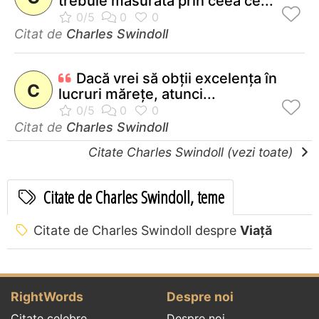
trebuie măsurată prin ceea ce...
Citat de
Charles Swindoll
Dacă vrei să obţii excelenţa în
C
lucruri măreţe, atunci...
Citat de
Charles Swindoll
Citate Charles Swindoll (vezi toate)
Citate de Charles Swindoll, teme
Citate de Charles Swindoll despre
Viață
RightWords
Despre noi
Citate celebre
Despre noi