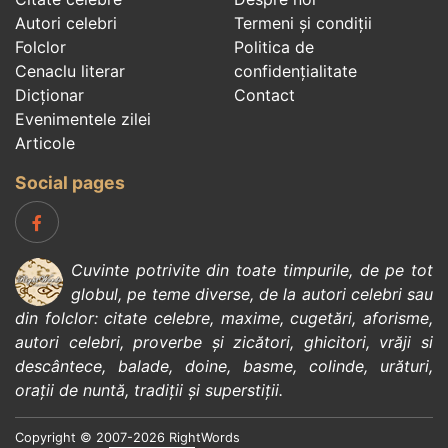
Autori celebri
Termeni și condiții
Folclor
Politica de
Cenaclu literar
confidenţialitate
Dicționar
Contact
Evenimentele zilei
Articole
Social pages
Cuvinte potrivite din toate timpurile, de pe tot
globul, pe teme diverse, de la
autori celebri
sau
din
folclor
:
citate celebre
,
maxime
,
cugetări
,
aforisme
,
autori celebri
,
proverbe și zicători
,
ghicitori
,
vrăji si
descântece
,
balade
,
doine
,
basme
,
colinde
,
urături
,
orații de nuntă
,
tradiții și superstiții
.
Copyright © 2007-2026 RightWords