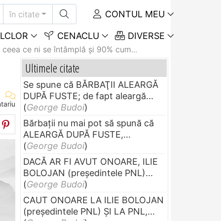
CONTUL MEU
în citate
LCLOR
CENACLU
DIVERSE
 ceea ce ni se întâmplă și 90% cum...
Ultimele citate
Se spune că BĂRBAŢII ALEARGĂ
DUPĂ FUSTE; de fapt aleargă...
tariu
(
George Budoi
)
Bărbaţii nu mai pot să spună că
ALEARGĂ DUPĂ FUSTE,...
(
George Budoi
)
DACĂ AR FI AVUT ONOARE, ILIE
BOLOJAN (preşedintele PNL)...
(
George Budoi
)
CAUT ONOARE LA ILIE BOLOJAN
(preşedintele PNL) ŞI LA PNL,...