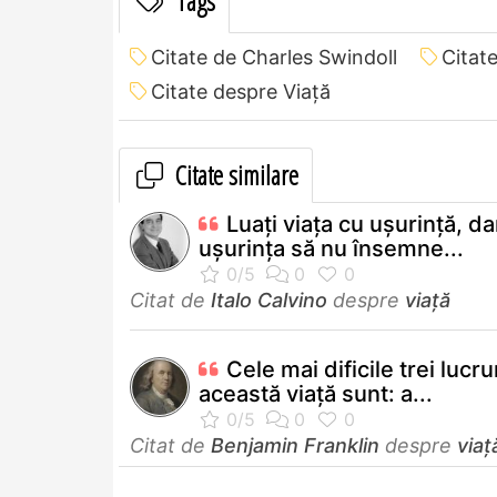
Tags
Citate de Charles Swindoll
Citat
Citate despre Viață
Citate similare
Luaţi viaţa cu uşurinţă, da
uşurinţa să nu însemne...
Citat de
Italo Calvino
despre
viață
Cele mai dificile trei lucrur
această viaţă sunt: a...
Citat de
Benjamin Franklin
despre
viaț