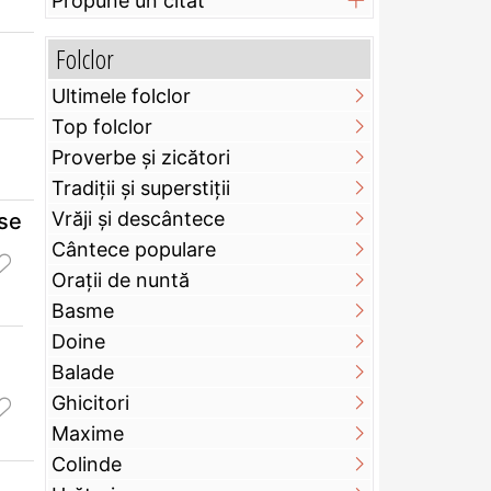
Propune un citat
Folclor
Ultimele folclor
Top folclor
Proverbe și zicători
Tradiții și superstiții
Vrăji și descântece
 se
Cântece populare
Orații de nuntă
Basme
Doine
Balade
Ghicitori
Maxime
Colinde