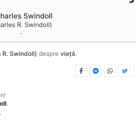
harles Swindoll
arles R. Swindoll
 R. Swindoll)
despre
viață
.
an
oll
.
.