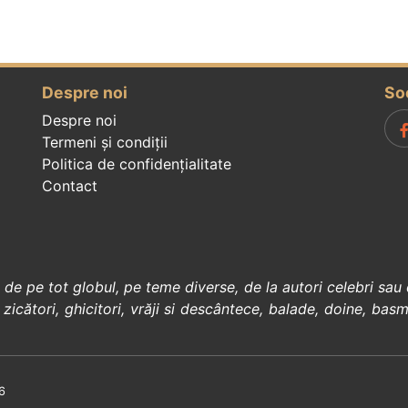
Despre noi
So
Despre noi
Termeni și condiții
Politica de confidenţialitate
Contact
, de pe tot globul, pe teme diverse, de la
autori celebri
sau 
 zicători
,
ghicitori
,
vrăji si descântece
,
balade
,
doine
,
basm
6