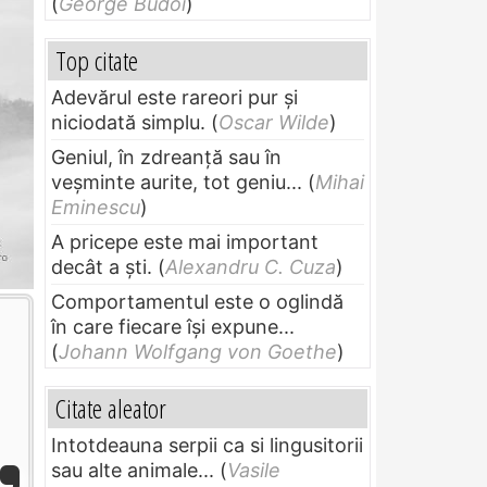
(
George Budoi
)
Top citate
Adevărul este rareori pur și
niciodată simplu.
(
Oscar Wilde
)
Geniul, în zdreanţă sau în
veşminte aurite, tot geniu...
(
Mihai
Eminescu
)
A pricepe este mai important
decât a ști.
(
Alexandru C. Cuza
)
Comportamentul este o oglindă
în care fiecare își expune...
(
Johann Wolfgang von Goethe
)
Citate aleator
Intotdeauna serpii ca si lingusitorii
sau alte animale...
(
Vasile