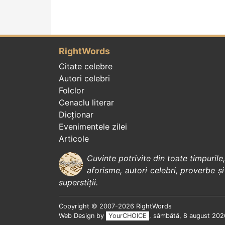
RightWords
Citate celebre
Autori celebri
Folclor
Cenaclu literar
Dicționar
Evenimentele zilei
Articole
Cuvinte potrivite din toate timpurile
aforisme
,
autori celebri
,
proverbe și
superstiții
.
Copyright © 2007-2026 RightWords
Web Design by
YourCHOICE
, sâmbătă, 8 august 202