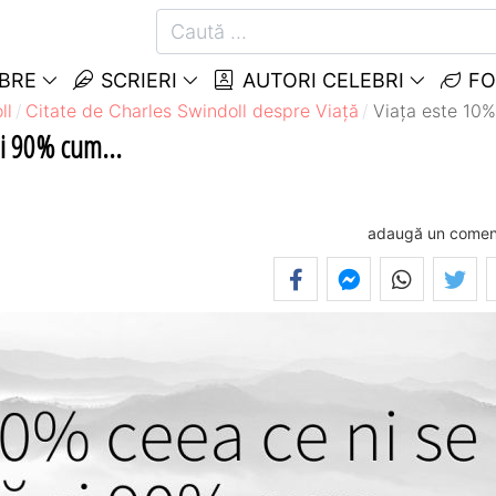
EBRE
SCRIERI
AUTORI CELEBRI
FO
ll
Citate de Charles Swindoll despre Viață
Viața este 10%
și 90% cum...
adaugă un comen