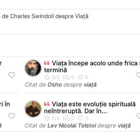
e de Charles Swindoll despre Viață
r
Viața începe acolo unde frica
termină
Citat de
Osho
despre
viață
i în
Viaţa este evoluţie spirituală
neîntreruptă. Dar în...
ă
Citat de
Lev Nicolai Tolstoi
despre
viață