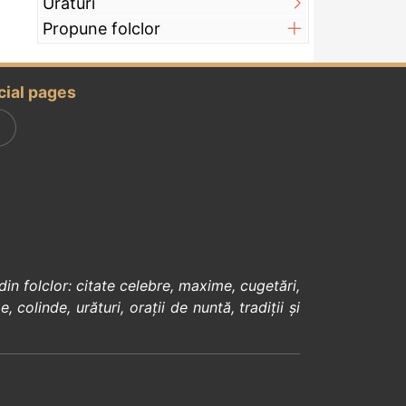
Urături
Propune folclor
cial pages
din
folclor
:
citate celebre
,
maxime
,
cugetări
,
e
,
colinde
,
urături
,
orații de nuntă
,
tradiții și