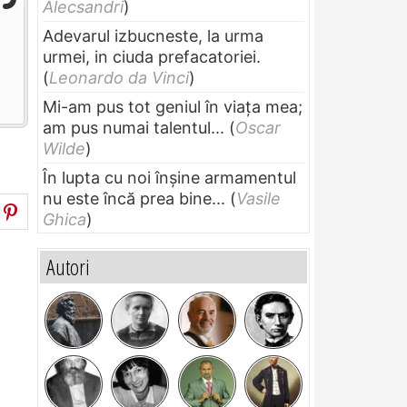
Alecsandri
)
Adevarul izbucneste, la urma
urmei, in ciuda prefacatoriei.
(
Leonardo da Vinci
)
Mi-am pus tot geniul în viața mea;
am pus numai talentul...
(
Oscar
Wilde
)
În lupta cu noi înșine armamentul
nu este încă prea bine...
(
Vasile
Ghica
)
Autori