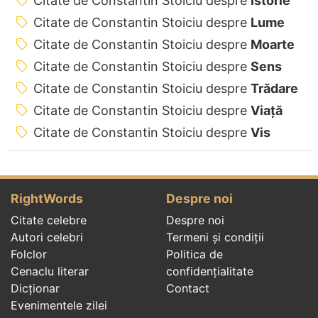
Citate de Constantin Stoiciu despre
Istorie
Citate de Constantin Stoiciu despre
Lume
Citate de Constantin Stoiciu despre
Moarte
Citate de Constantin Stoiciu despre
Sens
Citate de Constantin Stoiciu despre
Trădare
Citate de Constantin Stoiciu despre
Viață
Citate de Constantin Stoiciu despre
Vis
RightWords
Despre noi
Citate celebre
Despre noi
Autori celebri
Termeni și condiții
Folclor
Politica de
Cenaclu literar
confidenţialitate
Dicționar
Contact
Evenimentele zilei