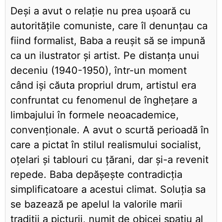
Deși a avut o relație nu prea ușoară cu
autoritățile comuniste, care îl denunțau ca
fiind formalist, Baba a reușit să se impună
ca un ilustrator și artist. Pe distanța unui
deceniu (1940-1950), într-un moment
când iși căuta propriul drum, artistul era
confruntat cu fenomenul de înghețare a
limbajului în formele neoacademice,
convenționale. A avut o scurtă perioadă în
care a pictat în stilul realismului socialist,
oțelari și tablouri cu țărani, dar și-a revenit
repede. Baba depășește contradicția
simplificatoare a acestui climat. Soluția sa
se bazează pe apelul la valorile marii
tradiții a picturii, numit de obicei spațiu al