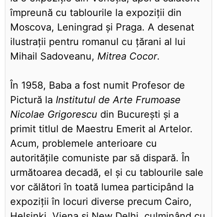
împreună cu tablourile la expoziții din
Moscova, Leningrad și Praga. A desenat
ilustrații pentru romanul cu țărani al lui
Mihail Sadoveanu,
Mitrea Cocor
.
În 1958, Baba a fost numit Profesor de
Pictură la
Institutul de Arte Frumoase
Nicolae Grigorescu
din București și a
primit titlul de Maestru Emerit al Artelor.
Acum, problemele anterioare cu
autoritățile comuniste par să dispară. În
următoarea decadă, el și cu tablourile sale
vor călători în toată lumea participând la
expoziții în locuri diverse precum Cairo,
Helsinki, Viena și New Delhi, culminând cu