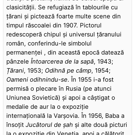
clasicității. Se refugiază în tablourile cu
țărani și pictează foarte multe scene din
timpul răscoalei din 1907. Pictorul
redescoperă chipul și universul țăranului
român, conferindu-le simbolul
permanenței , din această epocă datează
pânzele
Întoarcerea de la sapă
, 1943;
Țărani
, 1953;
Odihnă pe câmp
, 1954;
Oameni odihnindu-se
. În 1955 i-a fost
permisă o plecare în Rusia (pe atunci
Uniunea Sovietică) și apoi a câștigat o
medalie de aur la o expoziție
internațională la Varșovia. În 1956, Baba a
însoțit
Jucătorul de șah
și alte două picturi
la o expoziție din Veneția, apoi a călătorit