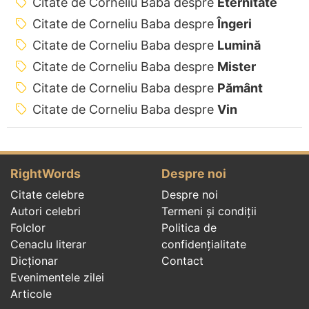
Citate de Corneliu Baba despre
Eternitate
Citate de Corneliu Baba despre
Îngeri
Citate de Corneliu Baba despre
Lumină
Citate de Corneliu Baba despre
Mister
Citate de Corneliu Baba despre
Pământ
Citate de Corneliu Baba despre
Vin
RightWords
Despre noi
Citate celebre
Despre noi
Autori celebri
Termeni și condiții
Folclor
Politica de
Cenaclu literar
confidenţialitate
Dicționar
Contact
Evenimentele zilei
Articole