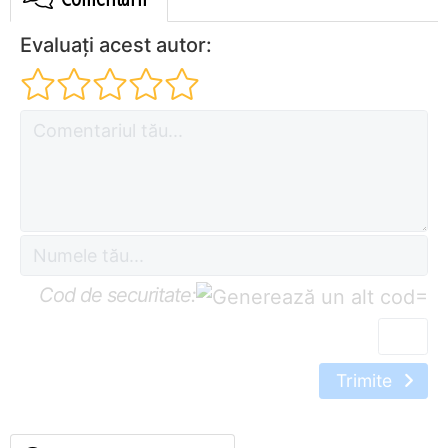
Evaluați acest autor:
Cod de securitate:
=
Trimite