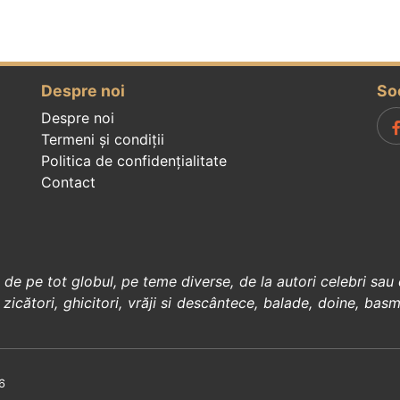
Despre noi
So
Despre noi
Termeni și condiții
Politica de confidenţialitate
Contact
, de pe tot globul, pe teme diverse, de la
autori celebri
sau 
 zicători
,
ghicitori
,
vrăji si descântece
,
balade
,
doine
,
basm
6