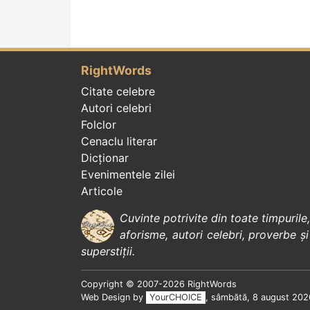
RightWords
Citate celebre
Autori celebri
Folclor
Cenaclu literar
Dicționar
Evenimentele zilei
Articole
Cuvinte potrivite din toate timpurile
aforisme
,
autori celebri
,
proverbe și
superstiții
.
Copyright © 2007-2026 RightWords
Web Design by
YourCHOICE
, sâmbătă, 8 august 202