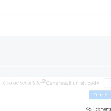
Cod de securitate:
=
Trimite
1 comenta