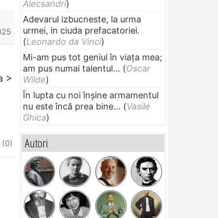
Alecsandri
)
Adevarul izbucneste, la urma
urmei, in ciuda prefacatoriei.
025
(
Leonardo da Vinci
)
Mi-am pus tot geniul în viața mea;
am pus numai talentul...
(
Oscar
a >
Wilde
)
În lupta cu noi înșine armamentul
nu este încă prea bine...
(
Vasile
Ghica
)
Autori
iate
I do not appreciate