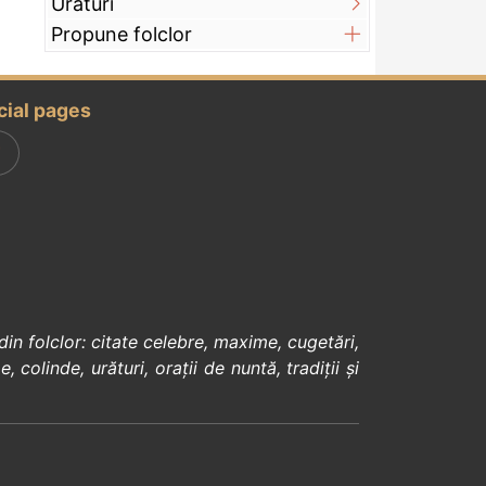
Urături
Propune folclor
cial pages
din
folclor
:
citate celebre
,
maxime
,
cugetări
,
e
,
colinde
,
urături
,
orații de nuntă
,
tradiții și