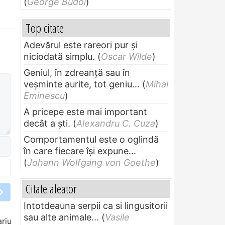
(
George Budoi
)
Top citate
Adevărul este rareori pur și
niciodată simplu.
(
Oscar Wilde
)
Geniul, în zdreanţă sau în
veşminte aurite, tot geniu...
(
Mihai
Eminescu
)
A pricepe este mai important
decât a ști.
(
Alexandru C. Cuza
)
Comportamentul este o oglindă
în care fiecare își expune...
(
Johann Wolfgang von Goethe
)
Citate aleator
Intotdeauna serpii ca si lingusitorii
sau alte animale...
(
Vasile
riu