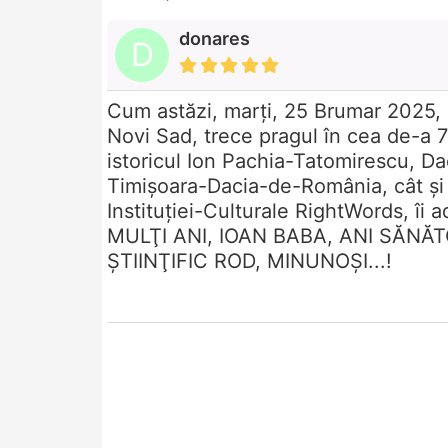
donares
D
Cum astăzi, marţi, 25 Brumar 2025, 
Novi Sad, trece pragul în cea de-a 75
istoricul Ion Pachia-Tatomirescu, Da
Timişoara-Dacia-de-România, cât şi
Instituţiei-Culturale RightWords, îi 
MULŢI ANI, IOAN BABA, ANI SĂNĂT
ŞTIINŢIFIC ROD, MINUNOŞI...!