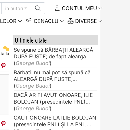
CONTUL MEU
în autori
LCLOR
CENACLU
DIVERSE
Ultimele citate
Se spune că BĂRBAŢII ALEARGĂ
tariu
DUPĂ FUSTE; de fapt aleargă...
(
George Budoi
)
Bărbaţii nu mai pot să spună că
ALEARGĂ DUPĂ FUSTE,...
(
George Budoi
)
DACĂ AR FI AVUT ONOARE, ILIE
BOLOJAN (preşedintele PNL)...
(
George Budoi
)
CAUT ONOARE LA ILIE BOLOJAN
(preşedintele PNL) ŞI LA PNL,...