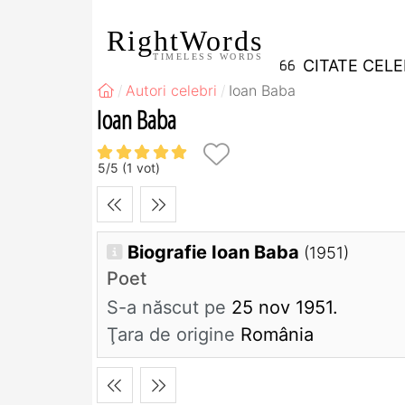
RightWords
TIMELESS WORDS
CITATE CEL
Autori celebri
Ioan Baba
Ioan Baba
5
/
5
(
1
vot)
Biografie Ioan Baba
(1951)
Poet
S-a născut pe
25 nov 1951.
Ţara de origine
România