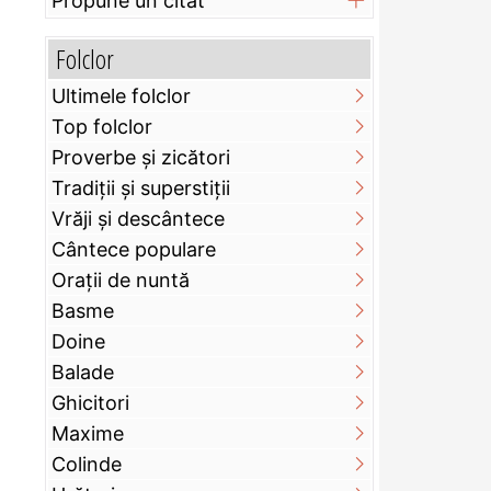
Propune un citat
Folclor
Ultimele folclor
Top folclor
Proverbe și zicători
Tradiții și superstiții
Vrăji și descântece
Cântece populare
Orații de nuntă
Basme
Doine
Balade
Ghicitori
Maxime
Colinde