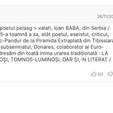
26/11/2
poetul pelasg > valah, Ioan BABA, din Serbia /
-a toamnă a sa, atât poetul, eseistul, criticul,
c-Pandur de la Piramida Extraplată din Tibissiar
 subsemnatul, Donares, colaborator al Euro-
adresăm din toată inima urarea tradiţională : LA
OŞI, TOMNOS-LUMINOŞI, DAR ŞI,-N LITERAT /
I aprec