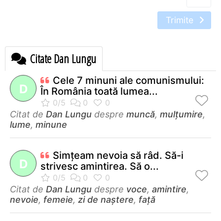
Trimite
Citate Dan Lungu
Cele 7 minuni ale comunismului:
D
În România toată lumea...
Citat de
Dan Lungu
despre
muncă
,
mulțumire
,
lume
,
minune
Simţeam nevoia să râd. Să-i
D
strivesc amintirea. Să o...
Citat de
Dan Lungu
despre
voce
,
amintire
,
nevoie
,
femeie
,
zi de naștere
,
față