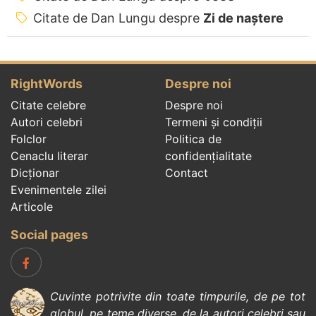
Citate de Dan Lungu despre
Zi de naștere
RightWords
Despre noi
Citate celebre
Despre noi
Autori celebri
Termeni și condiții
Folclor
Politica de
Cenaclu literar
confidenţialitate
Dicționar
Contact
Evenimentele zilei
Articole
Social pages
Cuvinte potrivite din toate timpurile, de pe tot
globul, pe teme diverse, de la
autori celebri
sau