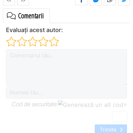
Comentarii
Evaluați acest autor:
Cod de securitate:
=
Trimite