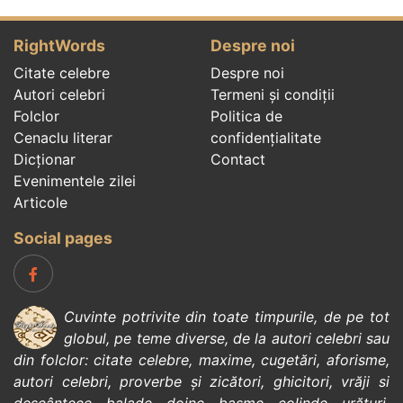
RightWords
Despre noi
Citate celebre
Despre noi
Autori celebri
Termeni și condiții
Folclor
Politica de
Cenaclu literar
confidenţialitate
Dicționar
Contact
Evenimentele zilei
Articole
Social pages
Cuvinte potrivite din toate timpurile, de pe tot
globul, pe teme diverse, de la
autori celebri
sau
din
folclor
:
citate celebre
,
maxime
,
cugetări
,
aforisme
,
autori celebri
,
proverbe și zicători
,
ghicitori
,
vrăji si
descântece
,
balade
,
doine
,
basme
,
colinde
,
urături
,